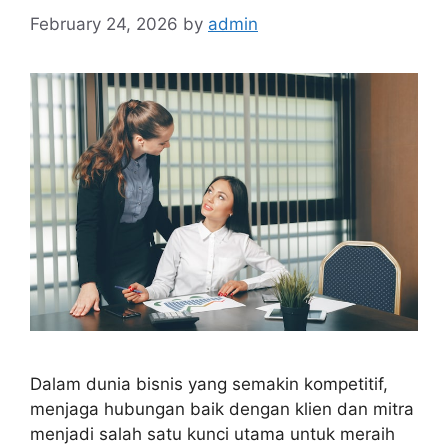
February 24, 2026
by
admin
Dalam dunia bisnis yang semakin kompetitif,
menjaga hubungan baik dengan klien dan mitra
menjadi salah satu kunci utama untuk meraih