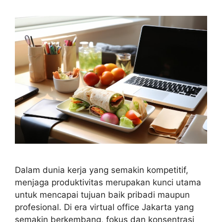
Dalam dunia kerja yang semakin kompetitif,
menjaga produktivitas merupakan kunci utama
untuk mencapai tujuan baik pribadi maupun
profesional. Di era virtual office Jakarta yang
semakin berkembang, fokus dan konsentrasi