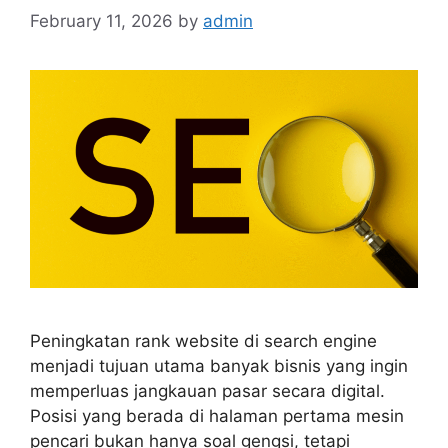
February 11, 2026
by
admin
Peningkatan rank website di search engine
menjadi tujuan utama banyak bisnis yang ingin
memperluas jangkauan pasar secara digital.
Posisi yang berada di halaman pertama mesin
pencari bukan hanya soal gengsi, tetapi