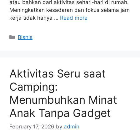
atau bahkan dari aktivitas sehari-hari di rumah.
Meningkatkan kesadaran dan fokus selama jam
kerja tidak hanya …
Read more
Categories
Bisnis
Aktivitas Seru saat
Camping:
Menumbuhkan Minat
Anak Tanpa Gadget
February 17, 2026
by
admin