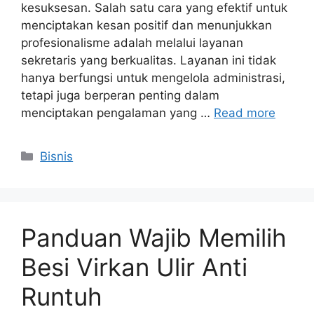
kesuksesan. Salah satu cara yang efektif untuk
menciptakan kesan positif dan menunjukkan
profesionalisme adalah melalui layanan
sekretaris yang berkualitas. Layanan ini tidak
hanya berfungsi untuk mengelola administrasi,
tetapi juga berperan penting dalam
menciptakan pengalaman yang …
Read more
Categories
Bisnis
Panduan Wajib Memilih
Besi Virkan Ulir Anti
Runtuh