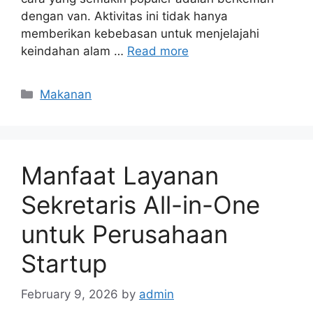
dengan van. Aktivitas ini tidak hanya
memberikan kebebasan untuk menjelajahi
keindahan alam …
Read more
Categories
Makanan
Manfaat Layanan
Sekretaris All-in-One
untuk Perusahaan
Startup
February 9, 2026
by
admin