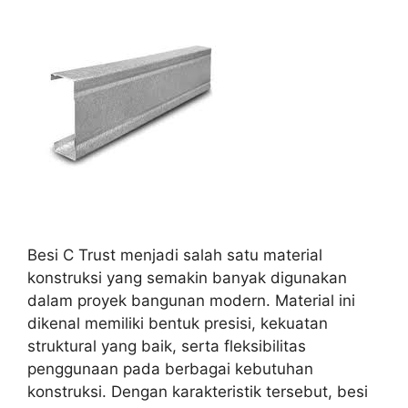
Besi C Trust menjadi salah satu material
konstruksi yang semakin banyak digunakan
dalam proyek bangunan modern. Material ini
dikenal memiliki bentuk presisi, kekuatan
struktural yang baik, serta fleksibilitas
penggunaan pada berbagai kebutuhan
konstruksi. Dengan karakteristik tersebut, besi