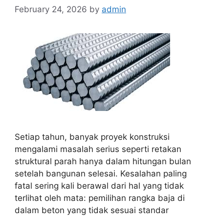
February 24, 2026
by
admin
Setiap tahun, banyak proyek konstruksi
mengalami masalah serius seperti retakan
struktural parah hanya dalam hitungan bulan
setelah bangunan selesai. Kesalahan paling
fatal sering kali berawal dari hal yang tidak
terlihat oleh mata: pemilihan rangka baja di
dalam beton yang tidak sesuai standar