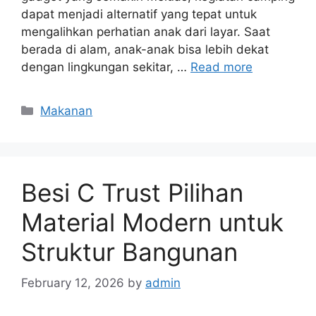
dapat menjadi alternatif yang tepat untuk
mengalihkan perhatian anak dari layar. Saat
berada di alam, anak-anak bisa lebih dekat
dengan lingkungan sekitar, …
Read more
Categories
Makanan
Besi C Trust Pilihan
Material Modern untuk
Struktur Bangunan
February 12, 2026
by
admin