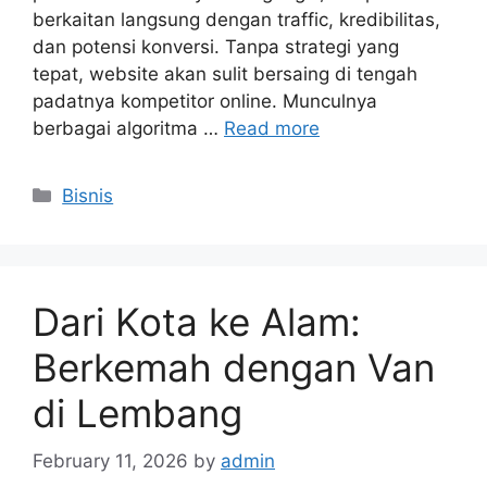
berkaitan langsung dengan traffic, kredibilitas,
dan potensi konversi. Tanpa strategi yang
tepat, website akan sulit bersaing di tengah
padatnya kompetitor online. Munculnya
berbagai algoritma …
Read more
Categories
Bisnis
Dari Kota ke Alam:
Berkemah dengan Van
di Lembang
February 11, 2026
by
admin