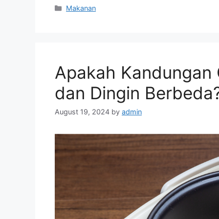
Categories
Makanan
Apakah Kandungan G
dan Dingin Berbeda?
August 19, 2024
by
admin