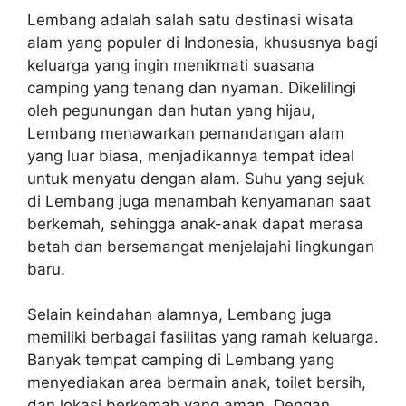
Lembang adalah salah satu destinasi wisata
alam yang populer di Indonesia, khususnya bagi
keluarga yang ingin menikmati suasana
camping yang tenang dan nyaman. Dikelilingi
oleh pegunungan dan hutan yang hijau,
Lembang menawarkan pemandangan alam
yang luar biasa, menjadikannya tempat ideal
untuk menyatu dengan alam. Suhu yang sejuk
di Lembang juga menambah kenyamanan saat
berkemah, sehingga anak-anak dapat merasa
betah dan bersemangat menjelajahi lingkungan
baru.
Selain keindahan alamnya, Lembang juga
memiliki berbagai fasilitas yang ramah keluarga.
Banyak tempat camping di Lembang yang
menyediakan area bermain anak, toilet bersih,
dan lokasi berkemah yang aman. Dengan