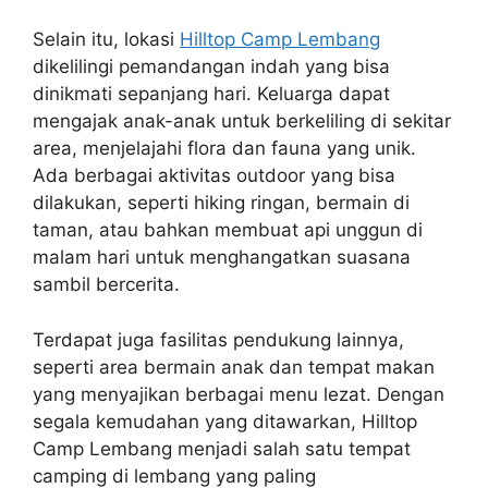
Selain itu, lokasi
Hilltop Camp Lembang
dikelilingi pemandangan indah yang bisa
dinikmati sepanjang hari. Keluarga dapat
mengajak anak-anak untuk berkeliling di sekitar
area, menjelajahi flora dan fauna yang unik.
Ada berbagai aktivitas outdoor yang bisa
dilakukan, seperti hiking ringan, bermain di
taman, atau bahkan membuat api unggun di
malam hari untuk menghangatkan suasana
sambil bercerita.
Terdapat juga fasilitas pendukung lainnya,
seperti area bermain anak dan tempat makan
yang menyajikan berbagai menu lezat. Dengan
segala kemudahan yang ditawarkan, Hilltop
Camp Lembang menjadi salah satu tempat
camping di lembang yang paling