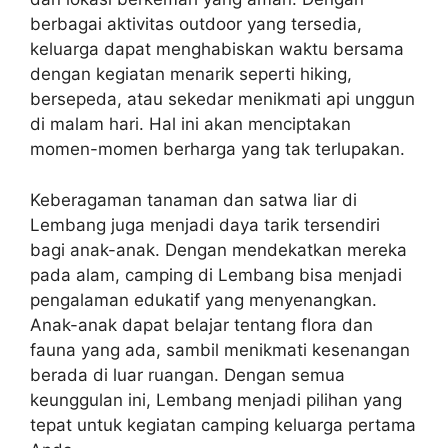
berbagai aktivitas outdoor yang tersedia,
keluarga dapat menghabiskan waktu bersama
dengan kegiatan menarik seperti hiking,
bersepeda, atau sekedar menikmati api unggun
di malam hari. Hal ini akan menciptakan
momen-momen berharga yang tak terlupakan.
Keberagaman tanaman dan satwa liar di
Lembang juga menjadi daya tarik tersendiri
bagi anak-anak. Dengan mendekatkan mereka
pada alam, camping di Lembang bisa menjadi
pengalaman edukatif yang menyenangkan.
Anak-anak dapat belajar tentang flora dan
fauna yang ada, sambil menikmati kesenangan
berada di luar ruangan. Dengan semua
keunggulan ini, Lembang menjadi pilihan yang
tepat untuk kegiatan camping keluarga pertama