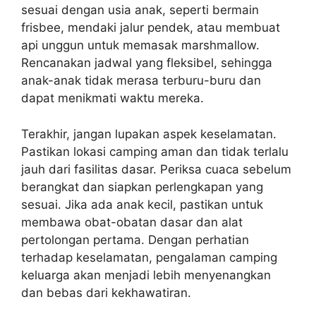
sesuai dengan usia anak, seperti bermain
frisbee, mendaki jalur pendek, atau membuat
api unggun untuk memasak marshmallow.
Rencanakan jadwal yang fleksibel, sehingga
anak-anak tidak merasa terburu-buru dan
dapat menikmati waktu mereka.
Terakhir, jangan lupakan aspek keselamatan.
Pastikan lokasi camping aman dan tidak terlalu
jauh dari fasilitas dasar. Periksa cuaca sebelum
berangkat dan siapkan perlengkapan yang
sesuai. Jika ada anak kecil, pastikan untuk
membawa obat-obatan dasar dan alat
pertolongan pertama. Dengan perhatian
terhadap keselamatan, pengalaman camping
keluarga akan menjadi lebih menyenangkan
dan bebas dari kekhawatiran.