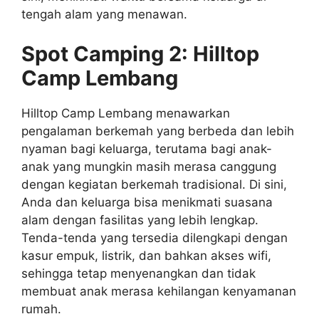
tengah alam yang menawan.
Spot Camping 2: Hilltop
Camp Lembang
Hilltop Camp Lembang menawarkan
pengalaman berkemah yang berbeda dan lebih
nyaman bagi keluarga, terutama bagi anak-
anak yang mungkin masih merasa canggung
dengan kegiatan berkemah tradisional. Di sini,
Anda dan keluarga bisa menikmati suasana
alam dengan fasilitas yang lebih lengkap.
Tenda-tenda yang tersedia dilengkapi dengan
kasur empuk, listrik, dan bahkan akses wifi,
sehingga tetap menyenangkan dan tidak
membuat anak merasa kehilangan kenyamanan
rumah.