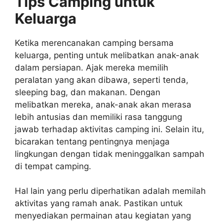
Tips Camping untuk
Keluarga
Ketika merencanakan camping bersama
keluarga, penting untuk melibatkan anak-anak
dalam persiapan. Ajak mereka memilih
peralatan yang akan dibawa, seperti tenda,
sleeping bag, dan makanan. Dengan
melibatkan mereka, anak-anak akan merasa
lebih antusias dan memiliki rasa tanggung
jawab terhadap aktivitas camping ini. Selain itu,
bicarakan tentang pentingnya menjaga
lingkungan dengan tidak meninggalkan sampah
di tempat camping.
Hal lain yang perlu diperhatikan adalah memilah
aktivitas yang ramah anak. Pastikan untuk
menyediakan permainan atau kegiatan yang