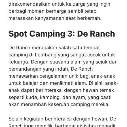
direkomendasikan untuk keluarga yang ingin
berbagi momen berharga sambil tetap
merasakan kenyamanan saat berkemah.
Spot Camping 3: De Ranch
De Ranch merupakan salah satu tempat
camping di Lembang yang sangat cocok untuk
keluarga. Dengan suasana alam yang sejuk dan
pemandangan yang indah, De Ranch
menawarkan pengalaman unik bagi anak-anak
untuk belajar dan menikmati alam. Di sini, anak-
anak dapat berinteraksi dengan hewan ternak
seperti kuda, kambing, dan ayam, yang pasti
akan menambah keseruan camping mereka.
Selain kegiatan berinteraksi dengan hewan, De
Ranch juga memiliki berbagai aktivitas menarik