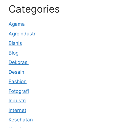
Categories
Agama
Agroindustri
Bisnis
Blog
Dekorasi
Desain
Fashion
Fotografi
Industri
Internet
Kesehatan