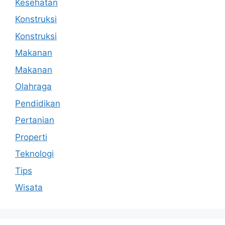
Kesehatan
Konstruksi
Konstruksi
Makanan
Makanan
Olahraga
Pendidikan
Pertanian
Properti
Teknologi
Tips
Wisata