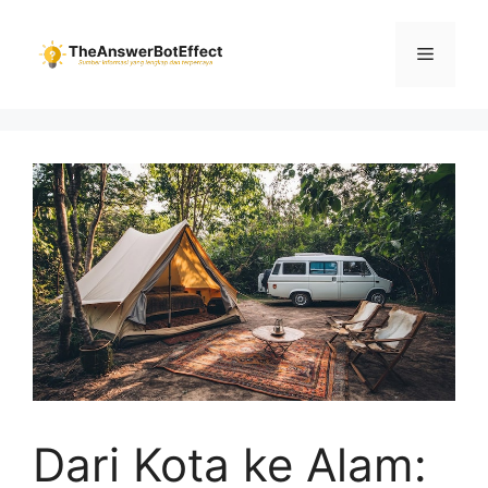
Skip
to
Menu
content
Dari Kota ke Alam: