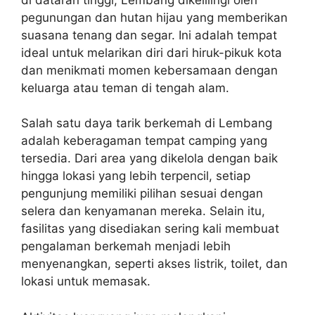
pegunungan dan hutan hijau yang memberikan
suasana tenang dan segar. Ini adalah tempat
ideal untuk melarikan diri dari hiruk-pikuk kota
dan menikmati momen kebersamaan dengan
keluarga atau teman di tengah alam.
Salah satu daya tarik berkemah di Lembang
adalah keberagaman tempat camping yang
tersedia. Dari area yang dikelola dengan baik
hingga lokasi yang lebih terpencil, setiap
pengunjung memiliki pilihan sesuai dengan
selera dan kenyamanan mereka. Selain itu,
fasilitas yang disediakan sering kali membuat
pengalaman berkemah menjadi lebih
menyenangkan, seperti akses listrik, toilet, dan
lokasi untuk memasak.