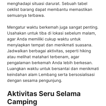
menghadapi situasi darurat. Sebuah tabel
ceklist barang dapat membantu memastikan
semuanya terbawa.
Mengatur waktu berkemah juga sangat penting.
Usahakan untuk tiba di lokasi sebelum malam,
agar Anda memiliki cukup waktu untuk
menyiapkan tempat dan menikmati suasana.
Jadwalkan berbagai aktivitas, seperti hiking
atau melihat matahari terbenam, agar
pengalaman berkemah Anda lebih berkesan.
Luangkan waktu untuk bersantai dan menikmati
keindahan alam Lembang serta bersosialisasi
dengan sesama pengunjung.
Aktivitas Seru Selama
Camping