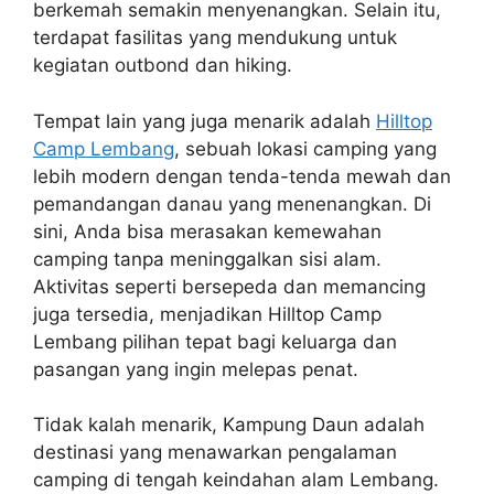
berkemah semakin menyenangkan. Selain itu,
terdapat fasilitas yang mendukung untuk
kegiatan outbond dan hiking.
Tempat lain yang juga menarik adalah
Hilltop
Camp Lembang
, sebuah lokasi camping yang
lebih modern dengan tenda-tenda mewah dan
pemandangan danau yang menenangkan. Di
sini, Anda bisa merasakan kemewahan
camping tanpa meninggalkan sisi alam.
Aktivitas seperti bersepeda dan memancing
juga tersedia, menjadikan Hilltop Camp
Lembang pilihan tepat bagi keluarga dan
pasangan yang ingin melepas penat.
Tidak kalah menarik, Kampung Daun adalah
destinasi yang menawarkan pengalaman
camping di tengah keindahan alam Lembang.