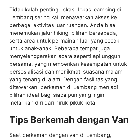
Tidak kalah penting, lokasi-lokasi camping di
Lembang sering kali menawarkan akses ke
berbagai aktivitas luar ruangan. Anda bisa
menemukan jalur hiking, pilihan bersepeda,
serta area untuk permainan luar yang cocok
untuk anak-anak. Beberapa tempat juga
menyelenggarakan acara seperti api unggun
bersama, yang memberikan kesempatan untuk
bersosialisasi dan menikmati suasana malam
yang tenang di alam. Dengan fasilitas yang
ditawarkan, berkemah di Lembang menjadi
pilihan ideal bagi siapa pun yang ingin
melarikan diri dari hiruk-pikuk kota.
Tips Berkemah dengan Van
Saat berkemah dengan van di Lembang,