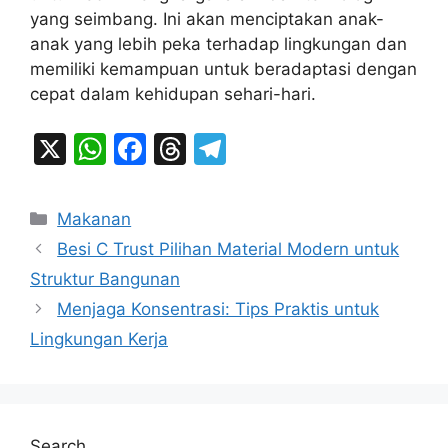
yang seimbang. Ini akan menciptakan anak-
anak yang lebih peka terhadap lingkungan dan
memiliki kemampuan untuk beradaptasi dengan
cepat dalam kehidupan sehari-hari.
X
W
F
T
T
h
a
hr
el
at
c
e
e
Categories
Makanan
s
e
a
gr
Besi C Trust Pilihan Material Modern untuk
A
b
d
a
Struktur Bangunan
p
o
s
m
Menjaga Konsentrasi: Tips Praktis untuk
p
o
Lingkungan Kerja
k
Search