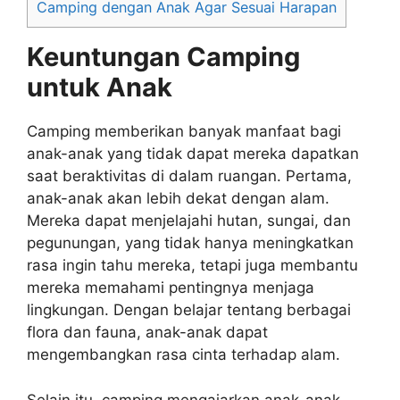
Camping dengan Anak Agar Sesuai Harapan
Keuntungan Camping
untuk Anak
Camping memberikan banyak manfaat bagi
anak-anak yang tidak dapat mereka dapatkan
saat beraktivitas di dalam ruangan. Pertama,
anak-anak akan lebih dekat dengan alam.
Mereka dapat menjelajahi hutan, sungai, dan
pegunungan, yang tidak hanya meningkatkan
rasa ingin tahu mereka, tetapi juga membantu
mereka memahami pentingnya menjaga
lingkungan. Dengan belajar tentang berbagai
flora dan fauna, anak-anak dapat
mengembangkan rasa cinta terhadap alam.
Selain itu, camping mengajarkan anak-anak