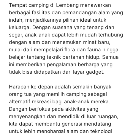
Tempat camping di Lembang menawarkan
berbagai fasilitas dan pemandangan alam yang
indah, menjadikannya pilihan ideal untuk
keluarga. Dengan suasana yang tenang dan
segar, anak-anak dapat lebih mudah terhubung
dengan alam dan menemukan minat baru,
mulai dari mempelajari flora dan fauna hingga
belajar tentang teknik bertahan hidup. Semua
ini memberikan pengalaman berharga yang
tidak bisa didapatkan dari layar gadget.
Harapan ke depan adalah semakin banyak
orang tua yang memilih camping sebagai
alternatif rekreasi bagi anak-anak mereka.
Dengan berfokus pada aktivitas yang
menyenangkan dan mendidik di luar ruangan,
kita dapat membantu generasi mendatang
untuk lebih menghargai alam dan teknologi