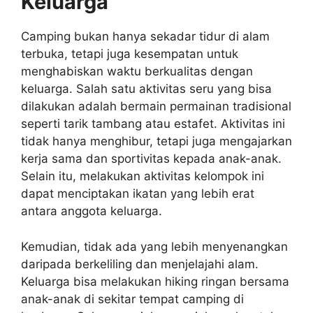
Keluarga
Camping bukan hanya sekadar tidur di alam
terbuka, tetapi juga kesempatan untuk
menghabiskan waktu berkualitas dengan
keluarga. Salah satu aktivitas seru yang bisa
dilakukan adalah bermain permainan tradisional
seperti tarik tambang atau estafet. Aktivitas ini
tidak hanya menghibur, tetapi juga mengajarkan
kerja sama dan sportivitas kepada anak-anak.
Selain itu, melakukan aktivitas kelompok ini
dapat menciptakan ikatan yang lebih erat
antara anggota keluarga.
Kemudian, tidak ada yang lebih menyenangkan
daripada berkeliling dan menjelajahi alam.
Keluarga bisa melakukan hiking ringan bersama
anak-anak di sekitar tempat camping di