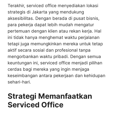
Terakhir, serviced office menyediakan lokasi
strategis di Jakarta yang mendukung
aksesibilitas. Dengan berada di pusat bisnis,
para pekerja dapat lebih mudah mengatur
pertemuan dengan klien atau rekan kerja. Hal
ini tidak hanya menghemat waktu perjalanan
tetapi juga memungkinkan mereka untuk tetap
aktif secara sosial dan profesional tanpa
mengorbankan waktu pribadi. Dengan semua
keuntungan ini, serviced office menjadi pilihan
cerdas bagi mereka yang ingin menjaga
keseimbangan antara pekerjaan dan kehidupan
sehari-hari.
Strategi Memanfaatkan
Serviced Office