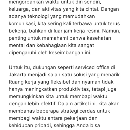
mengorbankan waktu untuk diri sendiri,
keluarga, dan aktivitas yang kita cintai. Dengan
adanya teknologi yang memudahkan
komunikasi, kita sering kali terbawa untuk terus
bekerja, bahkan di luar jam kerja resmi. Namun,
penting untuk memahami bahwa kesehatan
mental dan kebahagiaan kita sangat
dipengaruhi oleh keseimbangan ini.
Untuk itu, dukungan seperti serviced office di
Jakarta menjadi salah satu solusi yang menarik.
Ruang kerja yang fleksibel dan nyaman tidak
hanya meningkatkan produktivitas, tetapi juga
memungkinkan kita untuk membagi waktu
dengan lebih efektif. Dalam artikel ini, kita akan
membahas beberapa strategi cerdas untuk
membagi waktu antara pekerjaan dan
kehidupan pribadi, sehingga Anda bisa