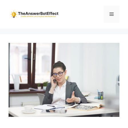
Skip
to
Menu
content