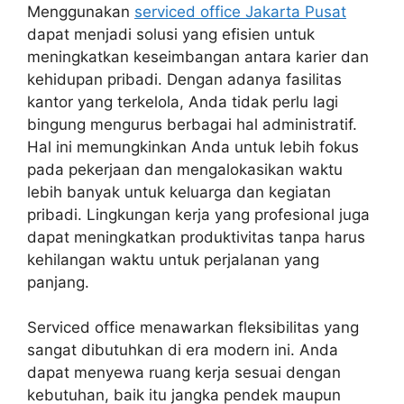
Menggunakan
serviced office Jakarta Pusat
dapat menjadi solusi yang efisien untuk
meningkatkan keseimbangan antara karier dan
kehidupan pribadi. Dengan adanya fasilitas
kantor yang terkelola, Anda tidak perlu lagi
bingung mengurus berbagai hal administratif.
Hal ini memungkinkan Anda untuk lebih fokus
pada pekerjaan dan mengalokasikan waktu
lebih banyak untuk keluarga dan kegiatan
pribadi. Lingkungan kerja yang profesional juga
dapat meningkatkan produktivitas tanpa harus
kehilangan waktu untuk perjalanan yang
panjang.
Serviced office menawarkan fleksibilitas yang
sangat dibutuhkan di era modern ini. Anda
dapat menyewa ruang kerja sesuai dengan
kebutuhan, baik itu jangka pendek maupun