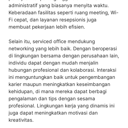
administratif yang biasanya menyita waktu.
Keberadaan fasilitas seperti ruang meeting, Wi-
Fi cepat, dan layanan resepsionis juga
membuat pekerjaan lebih efisien.
Selain itu, serviced office mendukung
networking yang lebih baik. Dengan beroperasi
di lingkungan bersama dengan perusahaan lain,
individu dapat dengan mudah menjalin
hubungan profesional dan kolaborasi. Interaksi
ini menguntungkan baik untuk pengembangan
karier maupun meningkatkan keseimbangan
kehidupan, di mana mereka dapat berbagi
pengalaman dan tips dengan sesama
profesional. Lingkungan kerja yang dinamis ini
juga dapat meningkatkan motivasi dan
kreativitas.