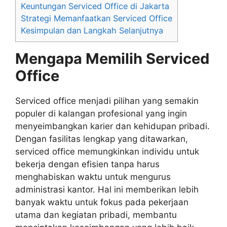
Keuntungan Serviced Office di Jakarta
Strategi Memanfaatkan Serviced Office
Kesimpulan dan Langkah Selanjutnya
Mengapa Memilih Serviced
Office
Serviced office menjadi pilihan yang semakin
populer di kalangan profesional yang ingin
menyeimbangkan karier dan kehidupan pribadi.
Dengan fasilitas lengkap yang ditawarkan,
serviced office memungkinkan individu untuk
bekerja dengan efisien tanpa harus
menghabiskan waktu untuk mengurus
administrasi kantor. Hal ini memberikan lebih
banyak waktu untuk fokus pada pekerjaan
utama dan kegiatan pribadi, membantu