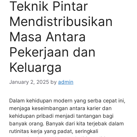
Teknik Pintar
Mendistribusikan
Masa Antara
Pekerjaan dan
Keluarga
January 2, 2025
by
admin
Dalam kehidupan modern yang serba cepat ini,
menjaga keseimbangan antara karier dan
kehidupan pribadi menjadi tantangan bagi
banyak orang. Banyak dari kita terjebak dalam
rutinitas kerja yang padat, seringkali