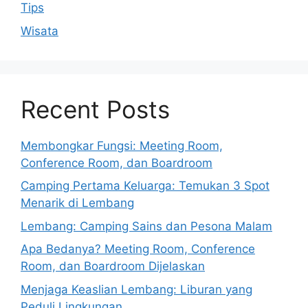
Tips
Wisata
Recent Posts
Membongkar Fungsi: Meeting Room,
Conference Room, dan Boardroom
Camping Pertama Keluarga: Temukan 3 Spot
Menarik di Lembang
Lembang: Camping Sains dan Pesona Malam
Apa Bedanya? Meeting Room, Conference
Room, dan Boardroom Dijelaskan
Menjaga Keaslian Lembang: Liburan yang
Peduli Lingkungan