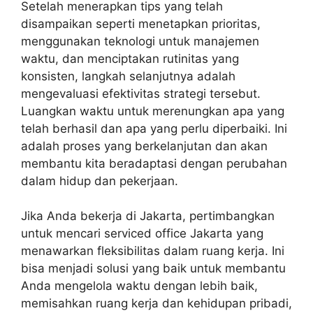
Setelah menerapkan tips yang telah
disampaikan seperti menetapkan prioritas,
menggunakan teknologi untuk manajemen
waktu, dan menciptakan rutinitas yang
konsisten, langkah selanjutnya adalah
mengevaluasi efektivitas strategi tersebut.
Luangkan waktu untuk merenungkan apa yang
telah berhasil dan apa yang perlu diperbaiki. Ini
adalah proses yang berkelanjutan dan akan
membantu kita beradaptasi dengan perubahan
dalam hidup dan pekerjaan.
Jika Anda bekerja di Jakarta, pertimbangkan
untuk mencari serviced office Jakarta yang
menawarkan fleksibilitas dalam ruang kerja. Ini
bisa menjadi solusi yang baik untuk membantu
Anda mengelola waktu dengan lebih baik,
memisahkan ruang kerja dan kehidupan pribadi,