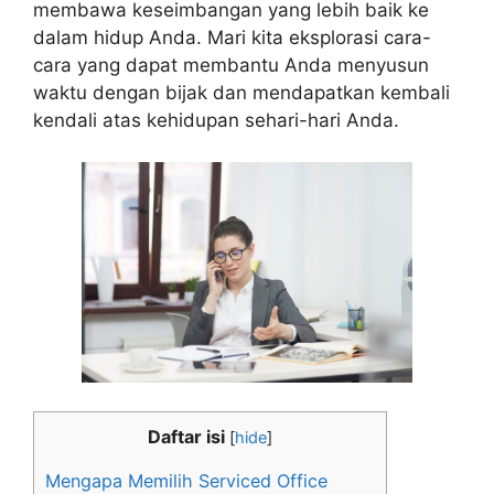
membawa keseimbangan yang lebih baik ke
dalam hidup Anda. Mari kita eksplorasi cara-
cara yang dapat membantu Anda menyusun
waktu dengan bijak dan mendapatkan kembali
kendali atas kehidupan sehari-hari Anda.
Daftar isi
[
hide
]
Mengapa Memilih Serviced Office