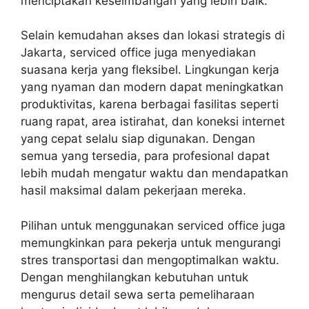
menciptakan keseimbangan yang lebih baik.
Selain kemudahan akses dan lokasi strategis di
Jakarta, serviced office juga menyediakan
suasana kerja yang fleksibel. Lingkungan kerja
yang nyaman dan modern dapat meningkatkan
produktivitas, karena berbagai fasilitas seperti
ruang rapat, area istirahat, dan koneksi internet
yang cepat selalu siap digunakan. Dengan
semua yang tersedia, para profesional dapat
lebih mudah mengatur waktu dan mendapatkan
hasil maksimal dalam pekerjaan mereka.
Pilihan untuk menggunakan serviced office juga
memungkinkan para pekerja untuk mengurangi
stres transportasi dan mengoptimalkan waktu.
Dengan menghilangkan kebutuhan untuk
mengurus detail sewa serta pemeliharaan