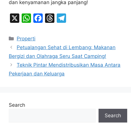
dan kenyamanan jangka panjang!
X
W
F
T
T
h
a
hr
el
at
c
e
e
Categories
Properti
s
e
a
gr
Petualangan Sehat di Lembang: Makanan
A
b
d
a
Bergizi dan Olahraga Seru Saat Camping!
p
o
s
m
Teknik Pintar Mendistribusikan Masa Antara
p
o
Pekerjaan dan Keluarga
k
Search
Search