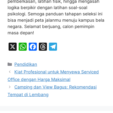
pemberkasan, latihan fisik, hingga mengasah
logika berpikir dengan latihan soal-soal
psikologi. Semoga panduan tahapan seleksi ini
bisa menjadi peta jalanmu menuju kampus bela
negara. Selamat berjuang, calon pemimpin
masa depan!
X
W
F
T
T
h
a
hr
el
at
c
e
e
Categories
Pendidikan
s
e
a
gr
Kiat Profesional untuk Menyewa Serviced
A
b
d
a
Office dengan Harga Maksimal
p
o
s
m
Camping dan View Bagus: Rekomendasi
p
o
Tempat di Lembang
k