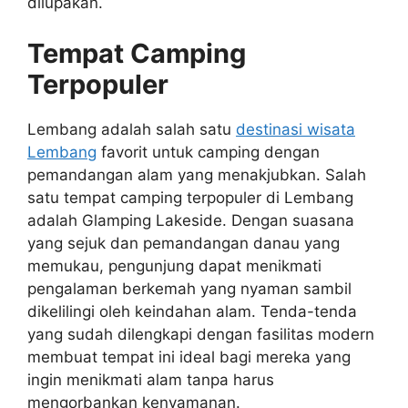
dilupakan.
Tempat Camping
Terpopuler
Lembang adalah salah satu
destinasi wisata
Lembang
favorit untuk camping dengan
pemandangan alam yang menakjubkan. Salah
satu tempat camping terpopuler di Lembang
adalah Glamping Lakeside. Dengan suasana
yang sejuk dan pemandangan danau yang
memukau, pengunjung dapat menikmati
pengalaman berkemah yang nyaman sambil
dikelilingi oleh keindahan alam. Tenda-tenda
yang sudah dilengkapi dengan fasilitas modern
membuat tempat ini ideal bagi mereka yang
ingin menikmati alam tanpa harus
mengorbankan kenyamanan.