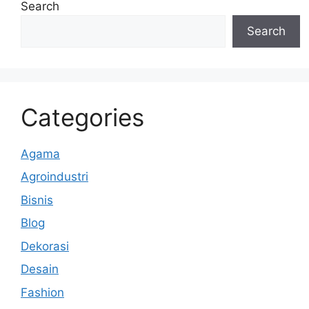
Search
Search
Categories
Agama
Agroindustri
Bisnis
Blog
Dekorasi
Desain
Fashion