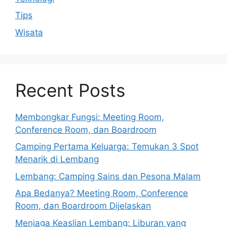
Tips
Wisata
Recent Posts
Membongkar Fungsi: Meeting Room,
Conference Room, dan Boardroom
Camping Pertama Keluarga: Temukan 3 Spot
Menarik di Lembang
Lembang: Camping Sains dan Pesona Malam
Apa Bedanya? Meeting Room, Conference
Room, dan Boardroom Dijelaskan
Menjaga Keaslian Lembang: Liburan yang