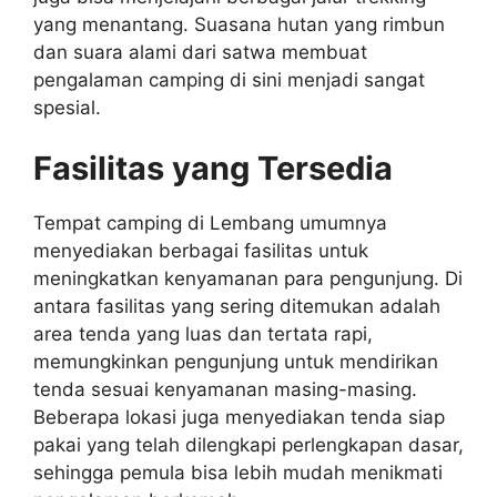
yang menantang. Suasana hutan yang rimbun
dan suara alami dari satwa membuat
pengalaman camping di sini menjadi sangat
spesial.
Fasilitas yang Tersedia
Tempat camping di Lembang umumnya
menyediakan berbagai fasilitas untuk
meningkatkan kenyamanan para pengunjung. Di
antara fasilitas yang sering ditemukan adalah
area tenda yang luas dan tertata rapi,
memungkinkan pengunjung untuk mendirikan
tenda sesuai kenyamanan masing-masing.
Beberapa lokasi juga menyediakan tenda siap
pakai yang telah dilengkapi perlengkapan dasar,
sehingga pemula bisa lebih mudah menikmati