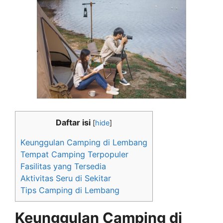
Daftar isi
[
hide
]
Keunggulan Camping di Lembang
Tempat Camping Terpopuler
Fasilitas yang Tersedia
Aktivitas Seru di Sekitar
Tips Camping di Lembang
Keunggulan Camping di