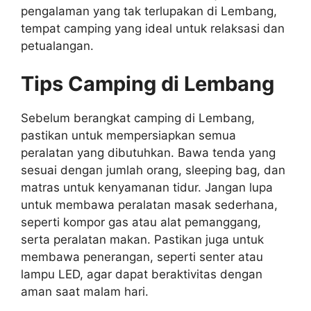
pengalaman yang tak terlupakan di Lembang,
tempat camping yang ideal untuk relaksasi dan
petualangan.
Tips Camping di Lembang
Sebelum berangkat camping di Lembang,
pastikan untuk mempersiapkan semua
peralatan yang dibutuhkan. Bawa tenda yang
sesuai dengan jumlah orang, sleeping bag, dan
matras untuk kenyamanan tidur. Jangan lupa
untuk membawa peralatan masak sederhana,
seperti kompor gas atau alat pemanggang,
serta peralatan makan. Pastikan juga untuk
membawa penerangan, seperti senter atau
lampu LED, agar dapat beraktivitas dengan
aman saat malam hari.