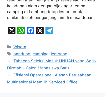
tanaman atau mengganggu satwa liar. Nikmati
keindahan alam dengan bijak agar tempat
camping di Lembang tetap lestari untuk
dinikmati oleh pengunjung lain di masa depan.
X
W
F
T
T
h
a
hr
el
at
c
e
e
Categories
Wisata
s
e
a
gr
Tags
bandung
,
camping
,
lembang
A
b
d
a
Tahapan Seleksi Masuk UNHAN yang Wajib
p
o
s
m
Diketahui Calon Mahasiswa Baru
p
o
Efisiensi Operasional: Alasan Perusahaan
k
Multinasional Memilih Serviced Office