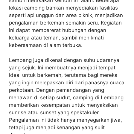
sambil merasakan keindahan alam. Beberapa
lokasi camping bahkan menyediakan fasilitas
seperti api unggun dan area piknik, menjadikan
pengalaman berkemah semakin seru. Kegiatan
ini dapat mempererat hubungan dengan
keluarga atau teman, sambil menikmati
kebersamaan di alam terbuka.
Lembang juga dikenal dengan suhu udaranya
yang sejuk. Ini membuatnya menjadi tempat
ideal untuk berkemah, terutama bagi mereka
yang ingin melepaskan diri dari panasnya cuaca
perkotaan. Dengan pemandangan yang
menawan di setiap sudut, camping di Lembang
memberikan kesempatan untuk menyaksikan
sunrise atau sunset yang spektakuler.
Pengalaman ini tidak hanya menyegarkan jiwa,
tetapi juga menjadi kenangan yang sulit