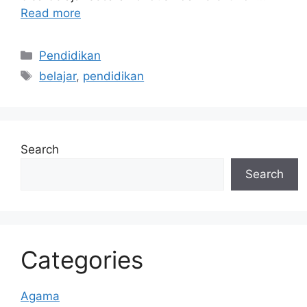
Read more
Categories
Pendidikan
Tags
belajar
,
pendidikan
Search
Search
Categories
Agama