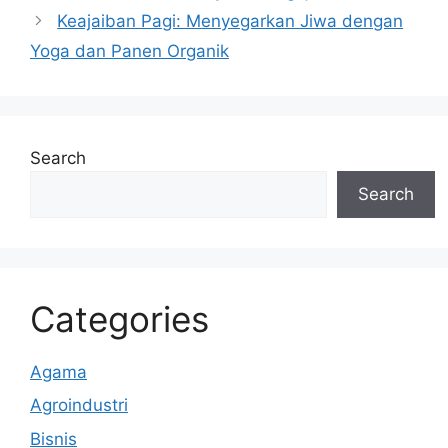
p
o
s
m
Keajaiban Pagi: Menyegarkan Jiwa dengan
p
o
Yoga dan Panen Organik
k
Search
Search
Categories
Agama
Agroindustri
Bisnis