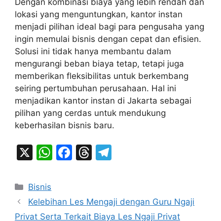
Dengan kombinasi biaya yang lebih rendah dan
lokasi yang menguntungkan, kantor instan
menjadi pilihan ideal bagi para pengusaha yang
ingin memulai bisnis dengan cepat dan efisien.
Solusi ini tidak hanya membantu dalam
mengurangi beban biaya tetap, tetapi juga
memberikan fleksibilitas untuk berkembang
seiring pertumbuhan perusahaan. Hal ini
menjadikan kantor instan di Jakarta sebagai
pilihan yang cerdas untuk mendukung
keberhasilan bisnis baru.
X
W
F
T
T
h
a
hr
el
at
c
e
e
Categories
Bisnis
s
e
a
gr
Kelebihan Les Mengaji dengan Guru Ngaji
A
b
d
a
Privat Serta Terkait Biaya Les Ngaji Privat