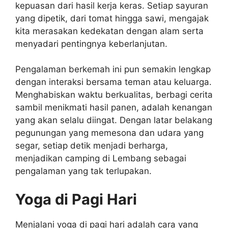
kepuasan dari hasil kerja keras. Setiap sayuran
yang dipetik, dari tomat hingga sawi, mengajak
kita merasakan kedekatan dengan alam serta
menyadari pentingnya keberlanjutan.
Pengalaman berkemah ini pun semakin lengkap
dengan interaksi bersama teman atau keluarga.
Menghabiskan waktu berkualitas, berbagi cerita
sambil menikmati hasil panen, adalah kenangan
yang akan selalu diingat. Dengan latar belakang
pegunungan yang memesona dan udara yang
segar, setiap detik menjadi berharga,
menjadikan camping di Lembang sebagai
pengalaman yang tak terlupakan.
Yoga di Pagi Hari
Menjalani yoga di pagi hari adalah cara yang