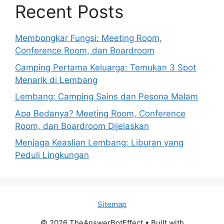
Recent Posts
Membongkar Fungsi: Meeting Room,
Conference Room, dan Boardroom
Camping Pertama Keluarga: Temukan 3 Spot
Menarik di Lembang
Lembang: Camping Sains dan Pesona Malam
Apa Bedanya? Meeting Room, Conference
Room, dan Boardroom Dijelaskan
Menjaga Keaslian Lembang: Liburan yang
Peduli Lingkungan
Sitemap
© 2026 TheAnswerBotEffect
• Built with