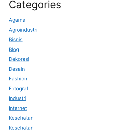
Categories
Agama
Agroindustri
Bisnis
Blog
Dekorasi
Desain
Fashion
Fotografi
Industri
Internet
Kesehatan
Kesehatan