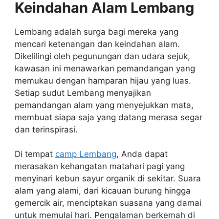
Keindahan Alam Lembang
Lembang adalah surga bagi mereka yang
mencari ketenangan dan keindahan alam.
Dikelilingi oleh pegunungan dan udara sejuk,
kawasan ini menawarkan pemandangan yang
memukau dengan hamparan hijau yang luas.
Setiap sudut Lembang menyajikan
pemandangan alam yang menyejukkan mata,
membuat siapa saja yang datang merasa segar
dan terinspirasi.
Di tempat
camp Lembang
, Anda dapat
merasakan kehangatan matahari pagi yang
menyinari kebun sayur organik di sekitar. Suara
alam yang alami, dari kicauan burung hingga
gemercik air, menciptakan suasana yang damai
untuk memulai hari. Pengalaman berkemah di