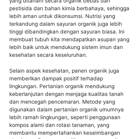
yang ditanam secara organik bebas dari
pestisida dan bahan kimia berbahaya, sehingga
lebih aman untuk dikonsumsi. Nutrisi yang
terkandung dalam sayuran organik juga lebih
tinggi dibandingkan dengan sayuran biasa. Ini
membuat tubuh kita mendapatkan asupan yang
lebih baik untuk mendukung sistem imun dan
kesehatan secara keseluruhan.
Selain aspek kesehatan, panen organik juga
memberikan dampak positif terhadap
lingkungan. Pertanian organik mendukung
keberlanjutan dengan menjaga kualitas tanah
dan mencegah pencemaran. Metode yang
digunakan dalam pertanian organik umumnya
lebih ramah lingkungan, seperti penggunaan
kompos alami dan rotasi tanaman, yang
membantu mempertahankan keseimbangan