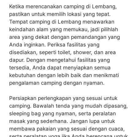
Ketika merencanakan camping di Lembang,
pastikan untuk memilih lokasi yang tepat.
Tempat camping di Lembang menawarkan
keindahan alam yang memukau, jadi pilihlah
area yang dekat dengan pemandangan yang
Anda inginkan. Periksa fasilitas yang
disediakan, seperti toilet, shower, dan area
dapur. Dengan mengetahui fasilitas yang
tersedia, Anda dapat menyiapkan semua
kebutuhan dengan lebih baik dan menikmati
pengalaman camping dengan nyaman.
Persiapkan perlengkapan yang sesuai untuk
camping. Bawalah tenda yang mudah dipasang,
sleeping bag yang nyaman, serta peralatan
masak yang sederhana. Jangan lupa untuk
membawa pakaian yang sesuai dengan cuaca,
serta peralatan yoga jika Anda berencana untuk