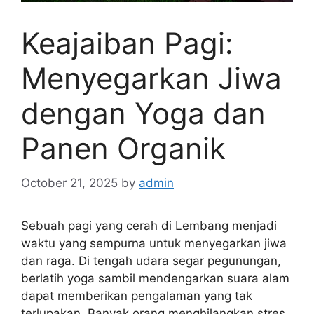
Keajaiban Pagi:
Menyegarkan Jiwa
dengan Yoga dan
Panen Organik
October 21, 2025
by
admin
Sebuah pagi yang cerah di Lembang menjadi
waktu yang sempurna untuk menyegarkan jiwa
dan raga. Di tengah udara segar pegunungan,
berlatih yoga sambil mendengarkan suara alam
dapat memberikan pengalaman yang tak
terlupakan. Banyak orang menghilangkan stres