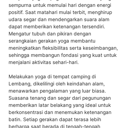
sempurna untuk memulai hari dengan energi
positif. Saat matahari mulai terbit, menghirup
udara segar dan mendengarkan suara alam
dapat memberikan ketenangan tersendiri.
Mengatur tubuh dan pikiran dengan
serangkaian gerakan yoga membantu
meningkatkan fleksibilitas serta keseimbangan,
sehingga membangun fondasi yang kuat untuk
menjalani aktivitas sehari-hari.
Melakukan yoga di tempat camping di
Lembang, dikelilingi oleh keindahan alam,
menawarkan pengalaman yang luar biasa.
Suasana tenang dan segar dari pegunungan
memberikan latar belakang yang ideal untuk
berkonsentrasi dan menemukan ketenangan
batin. Setiap gerakan dapat terasa lebih
berharga saat berada di tengah-tengah