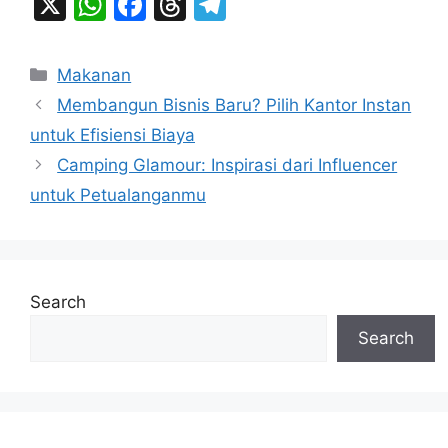
X
W
F
T
T
h
a
hr
el
at
c
e
e
Categories
Makanan
s
e
a
gr
Membangun Bisnis Baru? Pilih Kantor Instan
A
b
d
a
untuk Efisiensi Biaya
p
o
s
m
Camping Glamour: Inspirasi dari Influencer
p
o
untuk Petualanganmu
k
Search
Search