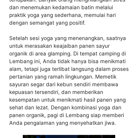
dan menemukan kedamaian batin melalui
praktik yoga yang sederhana, memulai hari
dengan semangat yang positif.
Setelah sesi yoga yang menenangkan, saatnya
untuk merasakan keajaiban panen sayur
organik di area glamping. Di tempat camping di
Lembang ini, Anda tidak hanya bisa menikmati
alam, tetapi juga terlibat langsung dalam proses
pertanian yang ramah lingkungan. Memetik
sayuran segar dari kebun sendiri membawa
kepuasan tersendiri, dan memberikan
kesempatan untuk menikmati hasil panen yang
sehat dan lezat. Dengan kombinasi yoga dan
panen organik, pagi di Lembang siap memberi
Anda pengalaman yang menyehatkan jiwa.