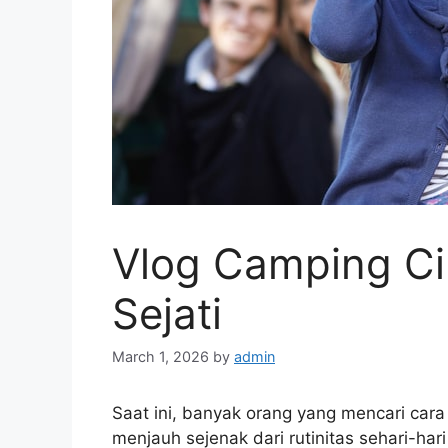
Vlog Camping Ci
Sejati
March 1, 2026
by
admin
Saat ini, banyak orang yang mencari car
menjauh sejenak dari rutinitas sehari-har