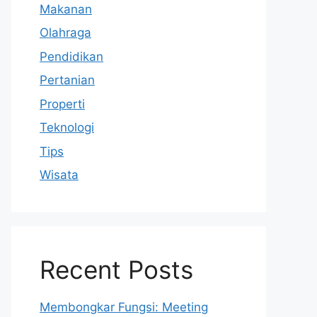
Makanan
Olahraga
Pendidikan
Pertanian
Properti
Teknologi
Tips
Wisata
Recent Posts
Membongkar Fungsi: Meeting