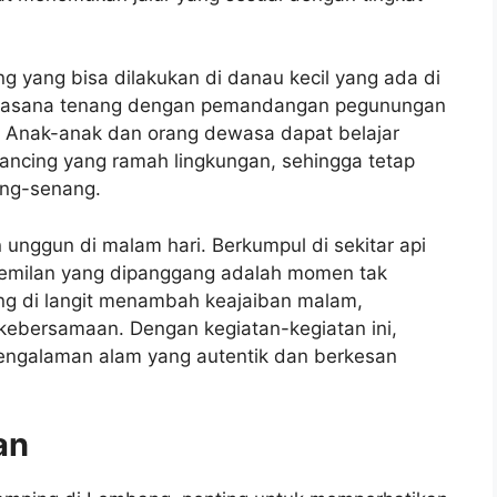
ng yang bisa dilakukan di danau kecil yang ada di
 suasana tenang dengan pemandangan pegunungan
Anak-anak dan orang dewasa dapat belajar
mancing yang ramah lingkungan, sehingga tetap
ang-senang.
 unggun di malam hari. Berkumpul di sekitar api
cemilan yang dipanggang adalah momen tak
ng di langit menambah keajaiban malam,
ebersamaan. Dengan kegiatan-kegiatan ini,
pengalaman alam yang autentik dan berkesan
an