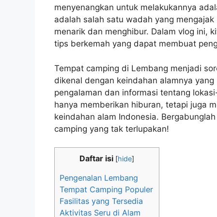
menyenangkan untuk melakukannya adalah
adalah salah satu wadah yang mengajak 
menarik dan menghibur. Dalam vlog ini, 
tips berkemah yang dapat membuat peng
Tempat camping di Lembang menjadi soro
dikenal dengan keindahan alamnya yang 
pengalaman dan informasi tentang lokasi-
hanya memberikan hiburan, tetapi juga m
keindahan alam Indonesia. Bergabunglah
camping yang tak terlupakan!
Daftar isi
[
hide
]
Pengenalan Lembang
Tempat Camping Populer
Fasilitas yang Tersedia
Aktivitas Seru di Alam