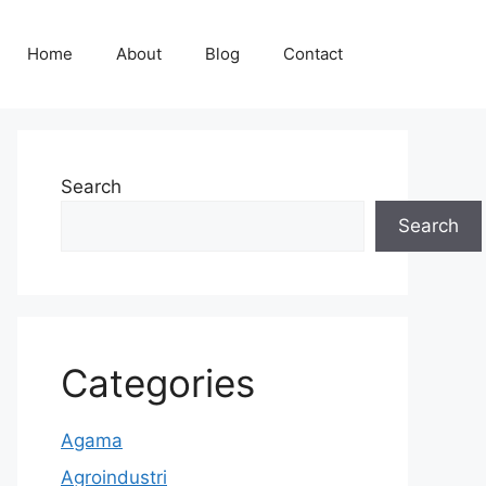
Home
About
Blog
Contact
Search
Search
Categories
Agama
Agroindustri