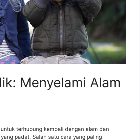
lik: Menyelami Alam
a untuk terhubung kembali dengan alam dan
i yang padat. Salah satu cara yang paling