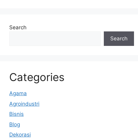
k
Search
Search
Categories
Agama
Agroindustri
Bisnis
Blog
Dekorasi