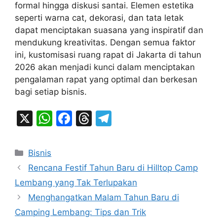
formal hingga diskusi santai. Elemen estetika
seperti warna cat, dekorasi, dan tata letak
dapat menciptakan suasana yang inspiratif dan
mendukung kreativitas. Dengan semua faktor
ini, kustomisasi ruang rapat di Jakarta di tahun
2026 akan menjadi kunci dalam menciptakan
pengalaman rapat yang optimal dan berkesan
bagi setiap bisnis.
X
W
F
T
T
h
a
hr
el
at
c
e
e
Categories
Bisnis
s
e
a
gr
Rencana Festif Tahun Baru di Hilltop Camp
A
b
d
a
Lembang yang Tak Terlupakan
p
o
s
m
Menghangatkan Malam Tahun Baru di
p
o
Camping Lembang: Tips dan Trik