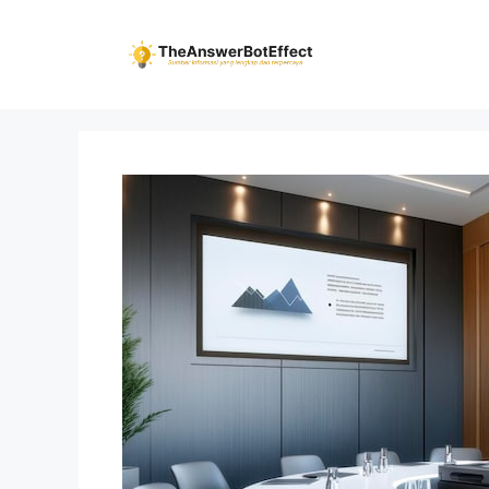
Skip
to
content