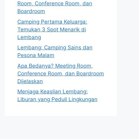
Room, Conference Room, dan
Boardroom
Camping Pertama Keluarga:
Temukan 3 Spot Menarik di
Lembang
Lembang: Camping Sains dan
Pesona Malam
Apa Bedanya? Meeting Room,
Conference Room, dan Boardroom
Dijelaskan
Menjaga Keaslian Lembang:
Liburan yang Peduli Lingkungan