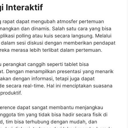
Interaktif
ang rapat dapat mengubah atmosfer pertemuan
angkan dan dinamis. Salah satu cara yang bisa
kasi polling atau kuis secara langsung. Melalui
ktif dalam sesi diskusi dengan memberikan pendapat
eka merasa lebih terlibat dalam pertemuan.
u perangkat canggih seperti tablet bisa
pat. Dengan menampilkan presentasi yang menarik
jakan dengan informasi, tetapi juga dapat
e secara real-time. Hal ini menciptakan suasana
produktif.
onference dapat sangat membantu menjangkau
ggota tim yang tidak bisa hadir secara fisik di
d, tim bisa terhubung dengan mudah, dan