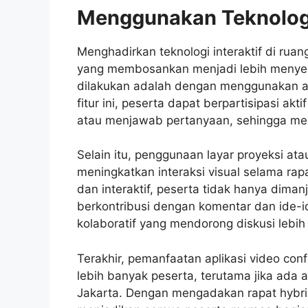
Menggunakan Teknologi 
Menghadirkan teknologi interaktif di ru
yang membosankan menjadi lebih menyen
dilakukan adalah dengan menggunakan apli
fitur ini, peserta dapat berpartisipasi a
atau menjawab pertanyaan, sehingga mer
Selain itu, penggunaan layar proyeksi ata
meningkatkan interaksi visual selama ra
dan interaktif, peserta tidak hanya diman
berkontribusi dengan komentar dan ide-id
kolaboratif yang mendorong diskusi lebih 
Terakhir, pemanfaatan aplikasi video c
lebih banyak peserta, terutama jika ada an
Jakarta. Dengan mengadakan rapat hybri