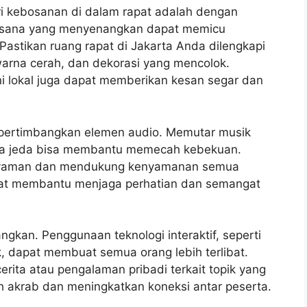
ri kebosanan di dalam rapat adalah dengan
uasana yang menyenangkan dapat memicu
 Pastikan ruang rapat di Jakarta Anda dilengkapi
rna cerah, dan dekorasi yang mencolok.
i lokal juga dapat memberikan kesan segar dan
empertimbangkan elemen audio. Memutar musik
ama jeda bisa membantu memecah kebekuan.
at nyaman dan mendukung kenyamanan semua
apat membantu menjaga perhatian dan semangat
ngkan. Penggunaan teknologi interaktif, seperti
ik, dapat membuat semua orang lebih terlibat.
rita atau pengalaman pribadi terkait topik yang
 akrab dan meningkatkan koneksi antar peserta.