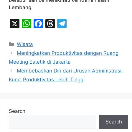
berlibur sambil menikmati keindahan alam
Lembang.
X
W
F
T
T
h
a
hr
el
at
c
e
e
Categories
Wisata
s
e
a
gr
Meningkatkan Produktivitas dengan Ruang
A
b
d
a
Meeting Estetik di Jakarta
p
o
s
m
Membebaskan Diri dari Urusan Administrasi:
p
o
Kunci Produktivitas Lebih Tinggi
k
Search
Search