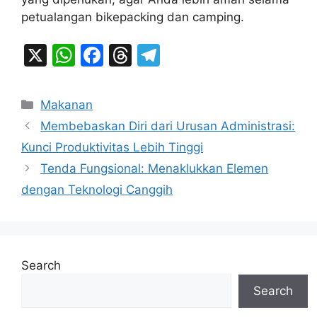
petualangan bikepacking dan camping.
X
W
F
T
T
h
a
hr
el
at
c
e
e
Categories
Makanan
s
e
a
gr
Membebaskan Diri dari Urusan Administrasi:
A
b
d
a
Kunci Produktivitas Lebih Tinggi
p
o
s
m
Tenda Fungsional: Menaklukkan Elemen
p
o
dengan Teknologi Canggih
k
Search
Search