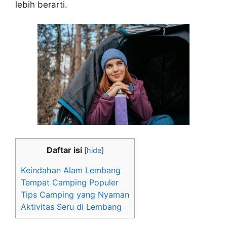
lebih berarti.
Daftar isi
[
hide
]
Keindahan Alam Lembang
Tempat Camping Populer
Tips Camping yang Nyaman
Aktivitas Seru di Lembang