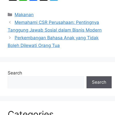
h
a
hr
el
at
c
e
e
Categories
Makanan
s
e
a
gr
Memahami CSR Perusahaan: Pentingnya
A
b
d
a
Tanggung Jawab Sosial dalam Bisnis Modern
p
o
s
m
Perkembangan Bahasa Anak yang Tidak
p
o
Boleh Dilewati Orang Tua
k
Search
Search
Categories