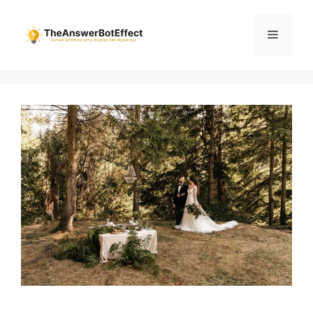
Skip
to
Menu
content