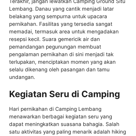
Terakhir, jangan lewatkan Camping Ground Situ
Lembang. Danau yang cantik menjadi latar
belakang yang sempurna untuk upacara
pernikahan. Fasilitas yang tersedia sangat
memadai, termasuk area untuk mengadakan
resepsi kecil. Suara gemericik air dan
pemandangan pegunungan membuat
pengalaman pernikahan di sini menjadi tak
terlupakan, menciptakan momen yang akan
selalu dikenang oleh pasangan dan tamu
undangan.
Kegiatan Seru di Camping
Hari pernikahan di Camping Lembang
menawarkan berbagai kegiatan seru yang
dapat meningkatkan suasana bahagia. Salah
satu aktivitas yang paling menarik adalah hiking