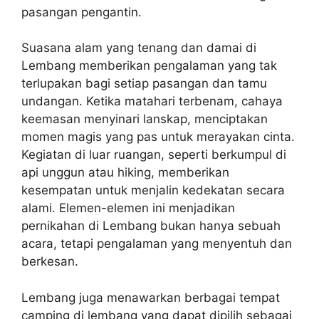
pasangan pengantin.
Suasana alam yang tenang dan damai di
Lembang memberikan pengalaman yang tak
terlupakan bagi setiap pasangan dan tamu
undangan. Ketika matahari terbenam, cahaya
keemasan menyinari lanskap, menciptakan
momen magis yang pas untuk merayakan cinta.
Kegiatan di luar ruangan, seperti berkumpul di
api unggun atau hiking, memberikan
kesempatan untuk menjalin kedekatan secara
alami. Elemen-elemen ini menjadikan
pernikahan di Lembang bukan hanya sebuah
acara, tetapi pengalaman yang menyentuh dan
berkesan.
Lembang juga menawarkan berbagai tempat
camping di lembang yang dapat dipilih sebagai