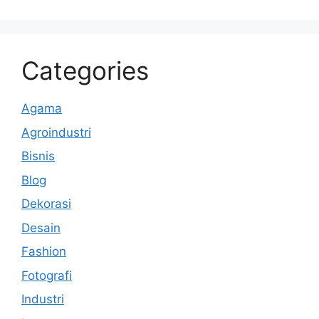
Categories
Agama
Agroindustri
Bisnis
Blog
Dekorasi
Desain
Fashion
Fotografi
Industri