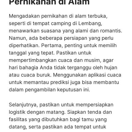
Pernikahan di Alam
Mengadakan pernikahan di alam terbuka,
seperti di tempat camping di Lembang,
menawarkan suasana yang alami dan romantis.
Namun, ada beberapa persiapan yang perlu
diperhatikan. Pertama, penting untuk memilih
tanggal yang tepat. Pastikan untuk
mempertimbangkan cuaca dan musim, agar
hari bahagia Anda tidak terganggu oleh hujan
atau cuaca buruk. Menggunakan aplikasi cuaca
untuk memantau prediksi juga bisa membantu
dalam pengambilan keputusan ini.
Selanjutnya, pastikan untuk mempersiapkan
logistik dengan matang. Siapkan tenda dan
fasilitas yang dibutuhkan bagi tamu yang
datang, serta pastikan ada tempat untuk