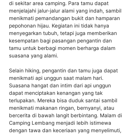
di sekitar area camping. Para tamu dapat
menjelajahi jalur-jalur alami yang indah, sambil
menikmati pemandangan bukit dan hamparan
pepohonan hijau. Kegiatan ini tidak hanya
menyegarkan tubuh, tetapi juga memberikan
kesempatan bagi pasangan pengantin dan
tamu untuk berbagi momen berharga dalam
suasana yang alami.
Selain hiking, pengantin dan tamu juga dapat
menikmati api unggun saat malam hari.
Suasana hangat dan intim dari api unggun
dapat menciptakan kenangan yang tak
terlupakan. Mereka bisa duduk santai sambil
menikmati makanan ringan, bernyanyi, atau
bercerita di bawah langit berbintang. Malam di
Camping Lembang menjadi lebih istimewa
dengan tawa dan keceriaan yang menyelimuti,