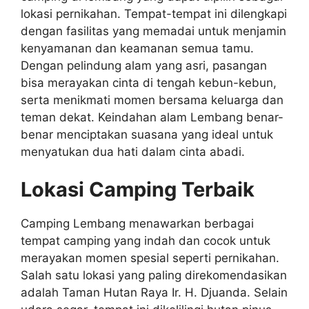
lokasi pernikahan. Tempat-tempat ini dilengkapi
dengan fasilitas yang memadai untuk menjamin
kenyamanan dan keamanan semua tamu.
Dengan pelindung alam yang asri, pasangan
bisa merayakan cinta di tengah kebun-kebun,
serta menikmati momen bersama keluarga dan
teman dekat. Keindahan alam Lembang benar-
benar menciptakan suasana yang ideal untuk
menyatukan dua hati dalam cinta abadi.
Lokasi Camping Terbaik
Camping Lembang menawarkan berbagai
tempat camping yang indah dan cocok untuk
merayakan momen spesial seperti pernikahan.
Salah satu lokasi yang paling direkomendasikan
adalah Taman Hutan Raya Ir. H. Djuanda. Selain