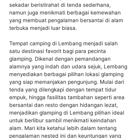
sekadar beristirahat di tenda sederhana,
namun juga menikmati berbagai kemewahan
yang membuat pengalaman bersantai di alam
terbuka menjadi luar biasa.
Tempat camping di Lembang menjadi salah
satu destinasi favorit bagi para pecinta
glamping. Dikenal dengan pemandangan
alamnya yang indah dan udara sejuk, Lembang
menyediakan berbagai pilihan lokasi glamping
yang siap memanjakan pengunjung. Mulai dari
tenda yang dilengkapi dengan tempat tidur
empuk, hingga fasilitas tambahan seperti area
bersantai dan resto dengan hidangan lezat,
menjadikan glamping di Lembang pilihan ideal
untuk berlibur sambil menikmati keindahan
alam. Mari kita ketahui lebih dalam tentang
pengalaman nested ini dan keuntungan yang