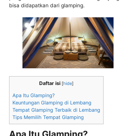
bisa didapatkan dari glamping.
Daftar isi
[
hide
]
Apa Itu Glamping?
Keuntungan Glamping di Lembang
Tempat Glamping Terbaik di Lembang
Tips Memilih Tempat Glamping
Apa Itu Glamping?