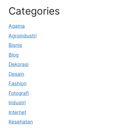
Categories
Agama
Agroindustri
Bisnis
Blog
Dekorasi
Desain
Fashion
Fotografi
Industri
Internet
Kesehatan