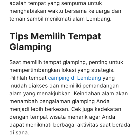
adalah tempat yang sempurna untuk
menghabiskan waktu bersama keluarga dan
teman sambil menikmati alam Lembang.
Tips Memilih Tempat
Glamping
Saat memilih tempat glamping, penting untuk
mempertimbangkan lokasi yang strategis.
Pilihlah tempat
camping di Lembang
yang
mudah diakses dan memiliki pemandangan
alam yang menakjubkan. Keindahan alam akan
menambah pengalaman glamping Anda
menjadi lebih berkesan. Cek juga kedekatan
dengan tempat wisata menarik agar Anda
dapat menikmati berbagai aktivitas saat berada
di sana.