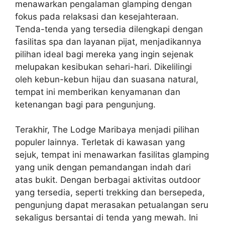
menawarkan pengalaman glamping dengan
fokus pada relaksasi dan kesejahteraan.
Tenda-tenda yang tersedia dilengkapi dengan
fasilitas spa dan layanan pijat, menjadikannya
pilihan ideal bagi mereka yang ingin sejenak
melupakan kesibukan sehari-hari. Dikelilingi
oleh kebun-kebun hijau dan suasana natural,
tempat ini memberikan kenyamanan dan
ketenangan bagi para pengunjung.
Terakhir, The Lodge Maribaya menjadi pilihan
populer lainnya. Terletak di kawasan yang
sejuk, tempat ini menawarkan fasilitas glamping
yang unik dengan pemandangan indah dari
atas bukit. Dengan berbagai aktivitas outdoor
yang tersedia, seperti trekking dan bersepeda,
pengunjung dapat merasakan petualangan seru
sekaligus bersantai di tenda yang mewah. Ini