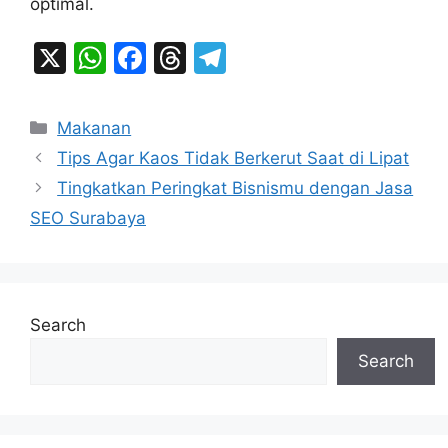
optimal.
X
W
F
T
T
h
a
hr
el
at
c
e
e
Categories
Makanan
s
e
a
gr
Tips Agar Kaos Tidak Berkerut Saat di Lipat
A
b
d
a
Tingkatkan Peringkat Bisnismu dengan Jasa
p
o
s
m
SEO Surabaya
p
o
k
Search
Search