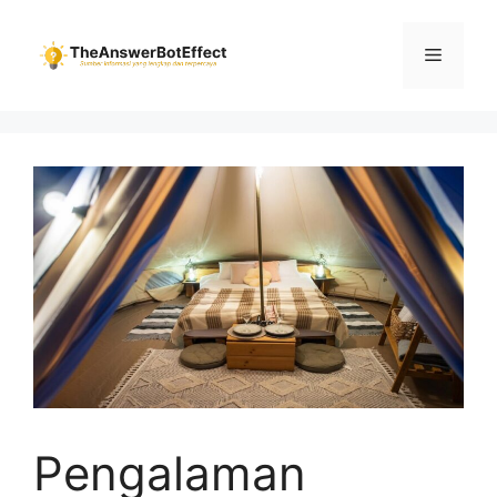
Skip
to
Menu
content
Pengalaman