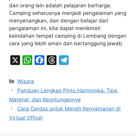
dan orang lain adalah pelajaran berharga.
Camping seharusnya menjadi pengalaman yang
menyenangkan, dan dengan belajar dari
pengalaman ini, kita dapat menikmati
keindahan tempat camping di Lembang dengan
cara yang lebih aman dan bertanggung jawab.
X
W
F
T
T
h
a
hr
el
at
c
e
e
Categories
Wisata
s
e
a
gr
Panduan Lengkap Pintu Harmonika: Tipe,
A
b
d
a
Material, dan Keuntungannya
p
o
s
m
Cara Cerdas untuk Meraih Kenyamanan di
p
o
Virtual Office!
k