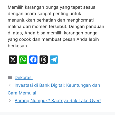
Memilih karangan bunga yang tepat sesuai
dengan acara sangat penting untuk
menunjukkan perhatian dan menghormati
makna dari momen tersebut. Dengan panduan
di atas, Anda bisa memilih karangan bunga
yang cocok dan membuat pesan Anda lebih
berkesan.
X
W
F
T
T
h
a
hr
el
at
c
e
e
Categories
Dekorasi
s
e
a
gr
Investasi di Bank Digital: Keuntungan dan
A
b
d
a
Cara Memulai
p
o
s
m
Barang Numpuk? Saatnya Rak Take Over!
p
o