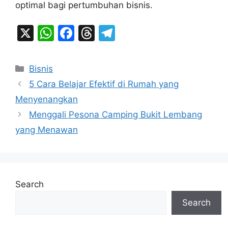
optimal bagi pertumbuhan bisnis.
X
W
F
T
T
h
a
hr
el
at
c
e
e
Categories
Bisnis
s
e
a
gr
5 Cara Belajar Efektif di Rumah yang
A
b
d
a
Menyenangkan
p
o
s
m
Menggali Pesona Camping Bukit Lembang
p
o
yang Menawan
k
Search
Search