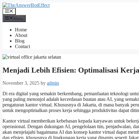
Skip
to
Menu
content
Menu
Home
About
Blog
Contact
Menjadi Lebih Efisien: Optimalisasi Kerja
November 3, 2025
by
admin
Di era digital yang semakin berkembang, pemanfaatan teknologi untuk
yang paling menonjol adalah kecerdasan buatan atau AI, yang semak
pengaturan kantor virtual. Khususnya di Jakarta, di mana banyak peru
untuk mengoptimalkan proses kerja sehingga produktivitas dapat diti
Kantor virtual memberikan kebebasan kepada karyawan untuk bekerj
operasional. Dengan dukungan AI, pengelolaan tim, penjadwalan, dan k
akan menjelajahi bagaimana AI dan konsep kantor virtual dapat memba
dan efisien, khususnya di lingkungan kerja yang dinamis seperti Jakar