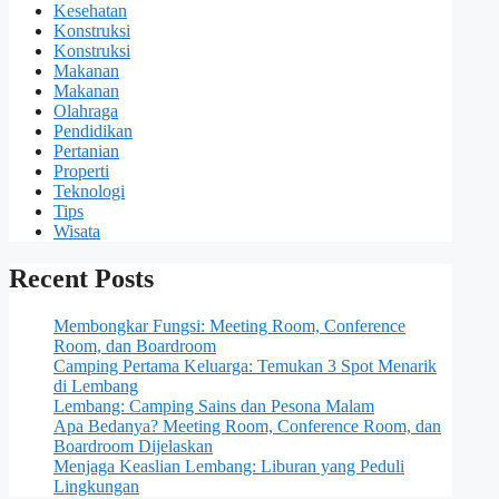
Kesehatan
Konstruksi
Konstruksi
Makanan
Makanan
Olahraga
Pendidikan
Pertanian
Properti
Teknologi
Tips
Wisata
Recent Posts
Membongkar Fungsi: Meeting Room, Conference
Room, dan Boardroom
Camping Pertama Keluarga: Temukan 3 Spot Menarik
di Lembang
Lembang: Camping Sains dan Pesona Malam
Apa Bedanya? Meeting Room, Conference Room, dan
Boardroom Dijelaskan
Menjaga Keaslian Lembang: Liburan yang Peduli
Lingkungan