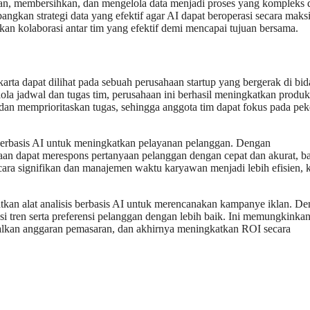
an, membersihkan, dan mengelola data menjadi proses yang kompleks 
gkan strategi data yang efektif agar AI dapat beroperasi secara maks
n kolaborasi antar tim yang efektif demi mencapai tujuan bersama.
karta dapat dilihat pada sebuah perusahaan startup yang bergerak di bi
a jadwal dan tugas tim, perusahaan ini berhasil meningkatkan produkt
an memprioritaskan tugas, sehingga anggota tim dapat fokus pada pek
berbasis AI untuk meningkatkan pelayanan pelanggan. Dengan
haan dapat merespons pertanyaan pelanggan dengan cepat dan akurat, b
ecara signifikan dan manajemen waktu karyawan menjadi lebih efisien, 
aatkan alat analisis berbasis AI untuk merencanakan kampanye iklan. D
i tren serta preferensi pelanggan dengan lebih baik. Ini memungkinka
malkan anggaran pemasaran, dan akhirnya meningkatkan ROI secara