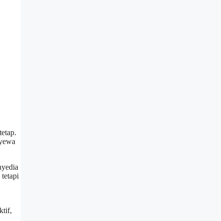
tetap.
nyewa
nyedia
tetapi
tif,