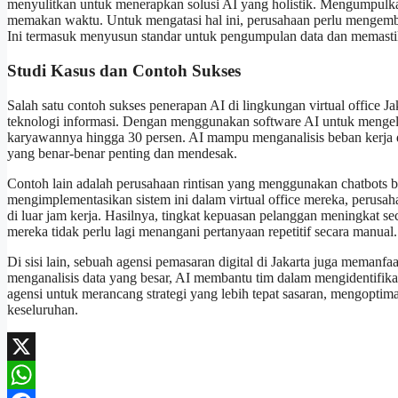
menyulitkan untuk menerapkan solusi AI yang holistik. Mengumpulk
memakan waktu. Untuk mengatasi hal ini, perusahaan perlu mengemban
Ini termasuk menyusun standar untuk pengumpulan data dan memastika
Studi Kasus dan Contoh Sukses
Salah satu contoh sukses penerapan AI di lingkungan virtual office Ja
teknologi informasi. Dengan menggunakan software AI untuk mengelol
karyawannya hingga 30 persen. AI mampu menganalisis beban kerja d
yang benar-benar penting dan mendesak.
Contoh lain adalah perusahaan rintisan yang menggunakan chatbots 
mengimplementasikan sistem ini dalam virtual office mereka, perusa
di luar jam kerja. Hasilnya, tingkat kepuasan pelanggan meningkat s
mereka tidak perlu lagi menangani pertanyaan repetitif secara manual.
Di sisi lain, sebuah agensi pemasaran digital di Jakarta juga memanf
menganalisis data yang besar, AI membantu tim dalam mengidentifikas
agensi untuk merancang strategi yang lebih tepat sasaran, mengopti
keseluruhan.
X