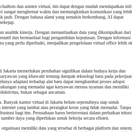
 chatbots dan asisten virtual, tim dapat dengan mudah mendapatkan inf
 Ini sangat menghemat waktu dan memungkinkan komunikasi yang lebi
rak jauh. Dengan bahasa alami yang semakin berkembang, AI dapat
sekejap.
kan analitik kinerja. Dengan memanfaatkan data yang dikumpulkan dari
ormatif dan bermanfaat bagi pengambilan keputusan. Dengan informasi i
a yang perlu diperbaiki, menjadikan pengelolaan virtual office lebih st
 di Jakarta memerlukan perubahan signifikan dalam budaya kerja dan
 karyawan yang khawatir tentang dampak teknologi baru pada pekerjaa
lunya adaptasi terhadap alat baru dapat menghambat proses adopsi
an dukungan yang memadai agar karyawan merasa nyaman dan memiliki
duktivitas, bukan sebagai ancaman.
ala. Banyak kantor virtual di Jakarta belum sepenuhnya siap untuk
s internet yang lambat atau perangkat keras yang tidak memadai. Tanpa
frustrasi bagi tim. Perusahaan harus berinvestasi dalam perbaikan tekno
sumber daya yang diperlukan untuk bekerja secara efisien.
 organisasi memiliki data yang tersebar di berbagai platform dan sistem