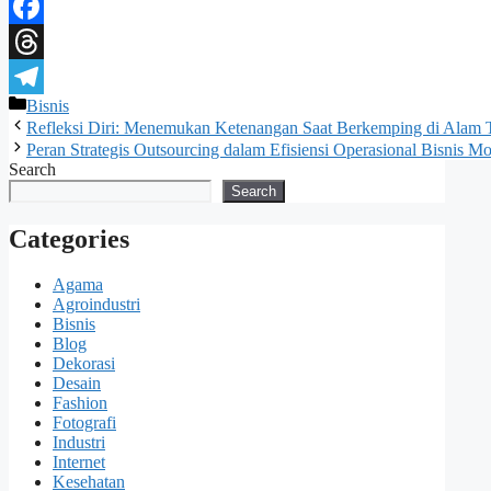
WhatsApp
Facebook
Threads
Categories
Bisnis
Telegram
Refleksi Diri: Menemukan Ketenangan Saat Berkemping di Alam 
Peran Strategis Outsourcing dalam Efisiensi Operasional Bisnis M
Search
Search
Categories
Agama
Agroindustri
Bisnis
Blog
Dekorasi
Desain
Fashion
Fotografi
Industri
Internet
Kesehatan