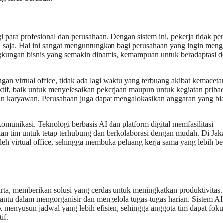
i para profesional dan perusahaan. Dengan sistem ini, pekerja tidak per
ana saja. Hal ini sangat menguntungkan bagi perusahaan yang ingin men
ingkungan bisnis yang semakin dinamis, kemampuan untuk beradaptasi 
an virtual office, tidak ada lagi waktu yang terbuang akibat kemacetan
tif, baik untuk menyelesaikan pekerjaan maupun untuk kegiatan pribad
raan karyawan. Perusahaan juga dapat mengalokasikan anggaran yang bi
omunikasi. Teknologi berbasis AI dan platform digital memfasilitasi
n tim untuk tetap terhubung dan berkolaborasi dengan mudah. Di Jaka
leh virtual office, sehingga membuka peluang kerja sama yang lebih be
akarta, memberikan solusi yang cerdas untuk meningkatkan produktivitas.
tu dalam mengorganisir dan mengelola tugas-tugas harian. Sistem AI
 menyusun jadwal yang lebih efisien, sehingga anggota tim dapat foku
if.