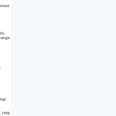
ormasi
h
ni,
rategis
n
logi
, yang