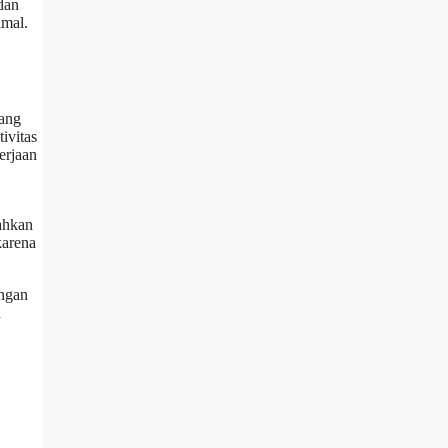
dan
imal.
dang
ivitas
erjaan
ahkan
karena
engan
n