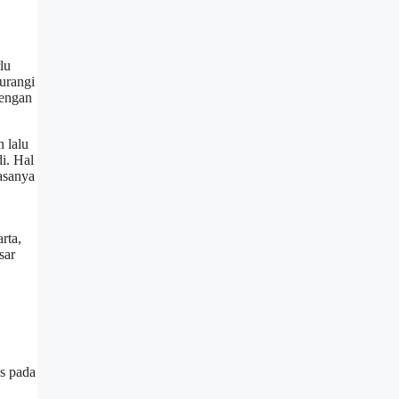
lu
gurangi
dengan
 lalu
i. Hal
asanya
rta,
sar
s pada