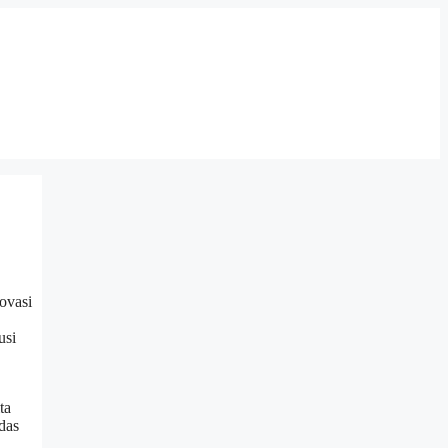
ovasi
usi
ta
das