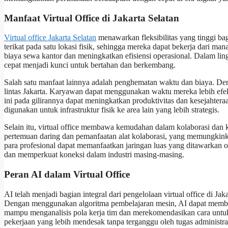
Manfaat Virtual Office di Jakarta Selatan
Virtual office Jakarta Selatan
menawarkan fleksibilitas yang tinggi bag
terikat pada satu lokasi fisik, sehingga mereka dapat bekerja dari m
biaya sewa kantor dan meningkatkan efisiensi operasional. Dalam l
cepat menjadi kunci untuk bertahan dan berkembang.
Salah satu manfaat lainnya adalah penghematan waktu dan biaya. Deng
lintas Jakarta. Karyawan dapat menggunakan waktu mereka lebih efek
ini pada gilirannya dapat meningkatkan produktivitas dan kesejahte
digunakan untuk infrastruktur fisik ke area lain yang lebih strategis.
Selain itu, virtual office membawa kemudahan dalam kolaborasi dan k
pertemuan daring dan pemanfaatan alat kolaborasi, yang memungkinka
para profesional dapat memanfaatkan jaringan luas yang ditawarkan o
dan memperkuat koneksi dalam industri masing-masing.
Peran AI dalam Virtual Office
AI telah menjadi bagian integral dari pengelolaan virtual office di J
Dengan menggunakan algoritma pembelajaran mesin, AI dapat memban
mampu menganalisis pola kerja tim dan merekomendasikan cara untuk
pekerjaan yang lebih mendesak tanpa terganggu oleh tugas administrat