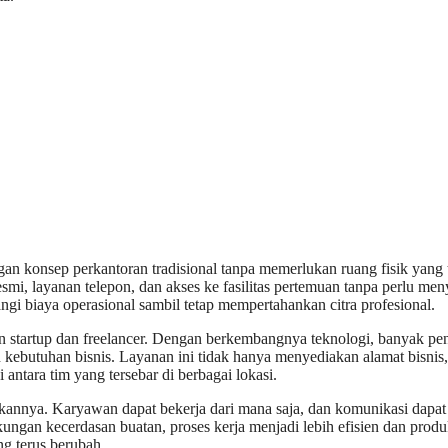
gan konsep perkantoran tradisional tanpa memerlukan ruang fisik yang 
smi, layanan telepon, dan akses ke fasilitas pertemuan tanpa perlu me
gi biaya operasional sambil tetap mempertahankan citra profesional.
gan startup dan freelancer. Dengan berkembangnya teknologi, banyak pe
 kebutuhan bisnis. Layanan ini tidak hanya menyediakan alamat bisnis, 
antara tim yang tersebar di berbagai lokasi.
arkannya. Karyawan dapat bekerja dari mana saja, dan komunikasi dapat
kungan kecerdasan buatan, proses kerja menjadi lebih efisien dan produk
g terus berubah.