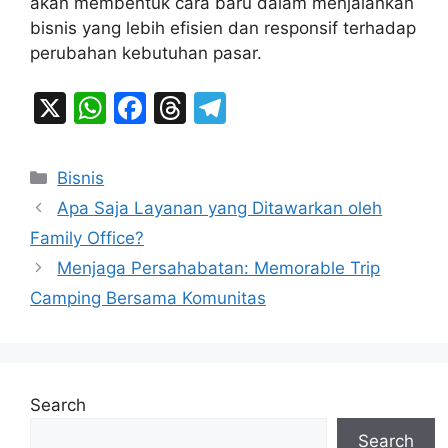
akan membentuk cara baru dalam menjalankan
bisnis yang lebih efisien dan responsif terhadap
perubahan kebutuhan pasar.
X
W
F
T
T
h
a
hr
el
at
c
e
e
Categories
Bisnis
s
e
a
gr
Apa Saja Layanan yang Ditawarkan oleh
A
b
d
a
Family Office?
p
o
s
m
Menjaga Persahabatan: Memorable Trip
p
o
Camping Bersama Komunitas
k
Search
Search