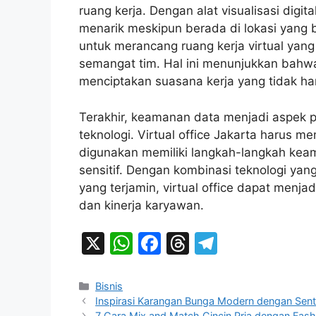
ruang kerja. Dengan alat visualisasi digi
menarik meskipun berada di lokasi yang
untuk merancang ruang kerja virtual yang
semangat tim. Hal ini menunjukkan bahwa 
menciptakan suasana kerja yang tidak han
Terakhir, keamanan data menjadi aspek pe
teknologi. Virtual office Jakarta harus 
digunakan memiliki langkah-langkah keam
sensitif. Dengan kombinasi teknologi yan
yang terjamin, virtual office dapat menja
dan kinerja karyawan.
X
W
F
T
T
h
a
hr
el
at
c
e
e
Categories
Bisnis
Inspirasi Karangan Bunga Modern dengan Sent
s
e
a
gr
7 Cara Mix and Match Cincin Pria dengan Fas