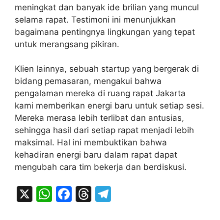
meningkat dan banyak ide brilian yang muncul
selama rapat. Testimoni ini menunjukkan
bagaimana pentingnya lingkungan yang tepat
untuk merangsang pikiran.
Klien lainnya, sebuah startup yang bergerak di
bidang pemasaran, mengakui bahwa
pengalaman mereka di ruang rapat Jakarta
kami memberikan energi baru untuk setiap sesi.
Mereka merasa lebih terlibat dan antusias,
sehingga hasil dari setiap rapat menjadi lebih
maksimal. Hal ini membuktikan bahwa
kehadiran energi baru dalam rapat dapat
mengubah cara tim bekerja dan berdiskusi.
X
W
F
T
T
h
a
hr
el