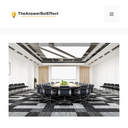
Skip
to
Menu
content