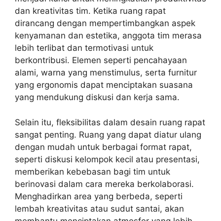
dan kreativitas tim. Ketika ruang rapat
dirancang dengan mempertimbangkan aspek
kenyamanan dan estetika, anggota tim merasa
lebih terlibat dan termotivasi untuk
berkontribusi. Elemen seperti pencahayaan
alami, warna yang menstimulus, serta furnitur
yang ergonomis dapat menciptakan suasana
yang mendukung diskusi dan kerja sama.
Selain itu, fleksibilitas dalam desain ruang rapat
sangat penting. Ruang yang dapat diatur ulang
dengan mudah untuk berbagai format rapat,
seperti diskusi kelompok kecil atau presentasi,
memberikan kebebasan bagi tim untuk
berinovasi dalam cara mereka berkolaborasi.
Menghadirkan area yang berbeda, seperti
lembah kreativitas atau sudut santai, akan
membantu menciptakan atmosfer yang lebih