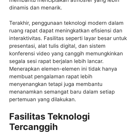
dinamis dan menarik.
Terakhir, penggunaan teknologi modern dalam
ruang rapat dapat meningkatkan efisiensi dan
interaktivitas. Fasilitas seperti layar besar untuk
presentasi, alat tulis digital, dan sistem
konferensi video yang canggih memungkinkan
segala sesi rapat berjalan lebih lancar.
Menerapkan elemen-elemen ini tidak hanya
membuat pengalaman rapat lebih
menyenangkan tetapi juga membantu
menanamkan semangat baru dalam setiap
pertemuan yang dilakukan.
Fasilitas Teknologi
Tercanggih