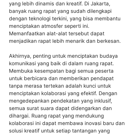
yang lebih dinamis dan kreatif. Di Jakarta,
banyak ruang rapat yang sudah dilengkapi
dengan teknologi terkini, yang bisa membantu
menciptakan atmosfer seperti ini.
Memanfaatkan alat-alat tersebut dapat
menjadikan rapat lebih menarik dan berkesan.
Akhirnya, penting untuk menciptakan budaya
komunikasi yang baik di dalam ruang rapat.
Membuka kesempatan bagi semua peserta
untuk berbicara dan memberikan pendapat
tanpa merasa tertekan adalah kunci untuk
menciptakan kolaborasi yang efektif. Dengan
mengedepankan pendekatan yang inklusif,
semua surat suara dapat didengarkan dan
dihargai. Ruang rapat yang mendukung
kolaborasi ini dapat membawa inovasi baru dan
solusi kreatif untuk setiap tantangan yang