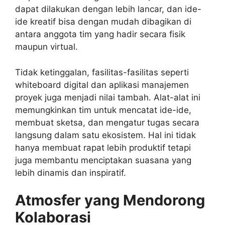
dapat dilakukan dengan lebih lancar, dan ide-
ide kreatif bisa dengan mudah dibagikan di
antara anggota tim yang hadir secara fisik
maupun virtual.
Tidak ketinggalan, fasilitas-fasilitas seperti
whiteboard digital dan aplikasi manajemen
proyek juga menjadi nilai tambah. Alat-alat ini
memungkinkan tim untuk mencatat ide-ide,
membuat sketsa, dan mengatur tugas secara
langsung dalam satu ekosistem. Hal ini tidak
hanya membuat rapat lebih produktif tetapi
juga membantu menciptakan suasana yang
lebih dinamis dan inspiratif.
Atmosfer yang Mendorong
Kolaborasi