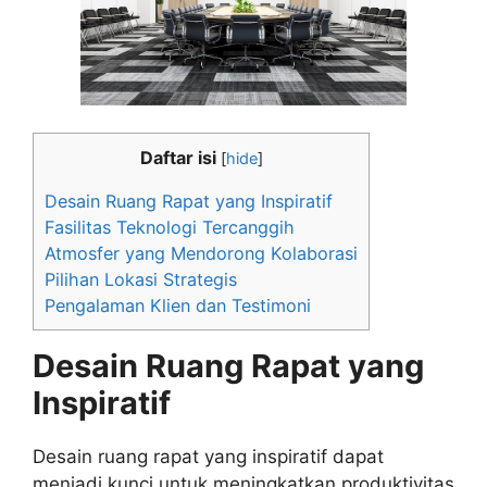
Daftar isi
[
hide
]
Desain Ruang Rapat yang Inspiratif
Fasilitas Teknologi Tercanggih
Atmosfer yang Mendorong Kolaborasi
Pilihan Lokasi Strategis
Pengalaman Klien dan Testimoni
Desain Ruang Rapat yang
Inspiratif
Desain ruang rapat yang inspiratif dapat
menjadi kunci untuk meningkatkan produktivitas