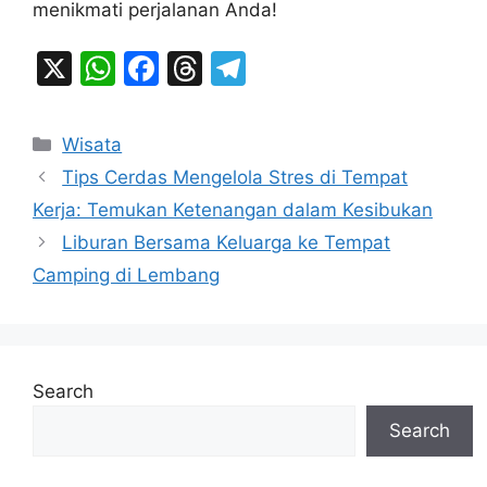
menikmati perjalanan Anda!
X
W
F
T
T
h
a
hr
el
at
c
e
e
Categories
Wisata
s
e
a
gr
Tips Cerdas Mengelola Stres di Tempat
A
b
d
a
Kerja: Temukan Ketenangan dalam Kesibukan
p
o
s
m
Liburan Bersama Keluarga ke Tempat
p
o
Camping di Lembang
k
Search
Search