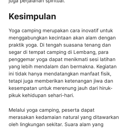
juga perjalanan spiritual.
Kesimpulan
Yoga camping merupakan cara inovatif untuk
menggabungkan kecintaan akan alam dengan
praktik yoga. Di tengah suasana tenang dan
segar di tempat camping di Lembang, para
penggemar yoga dapat menikmati sesi latihan
yang lebih mendalam dan bermakna. Kegiatan
ini tidak hanya mendatangkan manfaat fisik,
tetapi juga memberikan ketenangan jiwa dan
kesempatan untuk merenung jauh dari hiruk-
pikuk kehidupan sehari-hari.
Melalui yoga camping, peserta dapat
merasakan kedamaian natural yang ditawarkan
oleh lingkungan sekitar. Suara alam yang