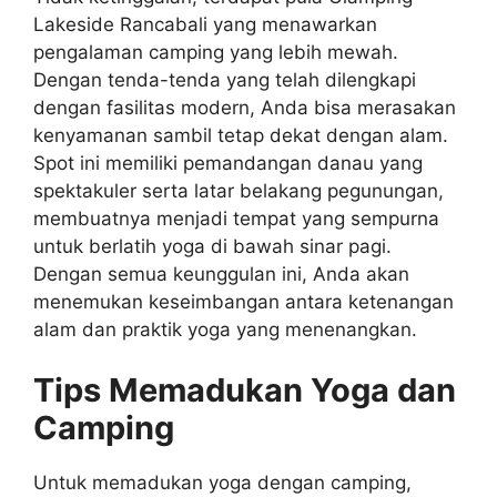
Lakeside Rancabali yang menawarkan
pengalaman camping yang lebih mewah.
Dengan tenda-tenda yang telah dilengkapi
dengan fasilitas modern, Anda bisa merasakan
kenyamanan sambil tetap dekat dengan alam.
Spot ini memiliki pemandangan danau yang
spektakuler serta latar belakang pegunungan,
membuatnya menjadi tempat yang sempurna
untuk berlatih yoga di bawah sinar pagi.
Dengan semua keunggulan ini, Anda akan
menemukan keseimbangan antara ketenangan
alam dan praktik yoga yang menenangkan.
Tips Memadukan Yoga dan
Camping
Untuk memadukan yoga dengan camping,