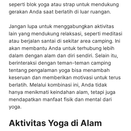
seperti blok yoga atau strap untuk mendukung
gerakan Anda saat berlatih di luar ruangan.
Jangan lupa untuk menggabungkan aktivitas
lain yang mendukung relaksasi, seperti meditasi
atau berjalan santai di sekitar area camping. Ini
akan membantu Anda untuk terhubung lebih
dalam dengan alam dan diri sendiri. Selain itu,
berinteraksi dengan teman-teman camping
tentang pengalaman yoga bisa menambah
keseruan dan memberikan motivasi untuk terus
berlatih. Melalui kombinasi ini, Anda tidak
hanya menikmati keindahan alam, tetapi juga
mendapatkan manfaat fisik dan mental dari
yoga.
Aktivitas Yoga di Alam