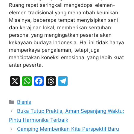
Ruang rapat seringkali mengadopsi elemen-
elemen tradisional yang menambah keunikan.
Misalnya, beberapa tempat menyisipkan seni
dan kerajinan lokal, memberikan sentuhan
personal yang mengingatkan peserta akan
kekayaan budaya Indonesia. Hal ini tidak hanya
memperkaya pengalaman, tetapi juga
menciptakan koneksi emosional yang lebih kuat
antar peserta.
X
W
F
T
T
h
a
hr
el
at
c
e
e
Categories
Bisnis
s
e
a
gr
Buka Tutup Praktis, Aman Sepanjang Waktu:
A
b
d
a
Pintu Harmonika Terbaik
p
o
s
m
Camping Memberikan Kita Perspektif Baru