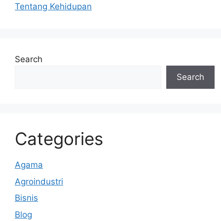
p
o
Tentang Kehidupan
k
Search
Search
Categories
Agama
Agroindustri
Bisnis
Blog