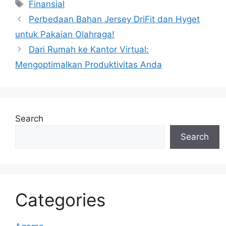
s
e
a
gr
Tags
Finansial
A
b
d
a
Perbedaan Bahan Jersey DriFit dan Hyget
p
o
s
m
untuk Pakaian Olahraga!
p
o
Dari Rumah ke Kantor Virtual:
k
Mengoptimalkan Produktivitas Anda
Search
Search
Categories