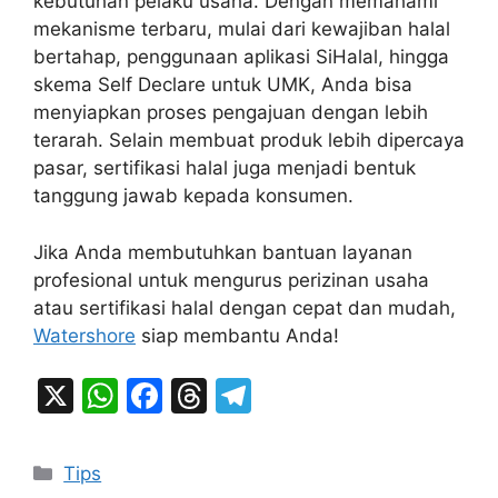
kebutuhan pelaku usaha. Dengan memahami
mekanisme terbaru, mulai dari kewajiban halal
bertahap, penggunaan aplikasi SiHalal, hingga
skema Self Declare untuk UMK, Anda bisa
menyiapkan proses pengajuan dengan lebih
terarah. Selain membuat produk lebih dipercaya
pasar, sertifikasi halal juga menjadi bentuk
tanggung jawab kepada konsumen.
Jika Anda membutuhkan bantuan layanan
profesional untuk mengurus perizinan usaha
atau sertifikasi halal dengan cepat dan mudah,
Watershore
siap membantu Anda!
X
W
F
T
T
h
a
hr
el
at
c
e
e
Categories
Tips