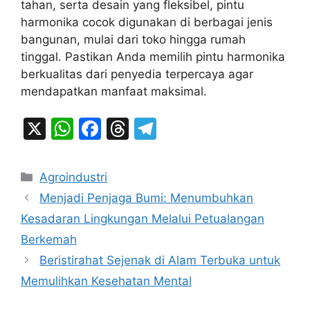
tahan, serta desain yang fleksibel, pintu
harmonika cocok digunakan di berbagai jenis
bangunan, mulai dari toko hingga rumah
tinggal. Pastikan Anda memilih pintu harmonika
berkualitas dari penyedia terpercaya agar
mendapatkan manfaat maksimal.
X
W
F
T
T
h
a
hr
el
at
c
e
e
Categories
Agroindustri
s
e
a
gr
Menjadi Penjaga Bumi: Menumbuhkan
A
b
d
a
Kesadaran Lingkungan Melalui Petualangan
p
o
s
m
Berkemah
p
o
Beristirahat Sejenak di Alam Terbuka untuk
k
Memulihkan Kesehatan Mental