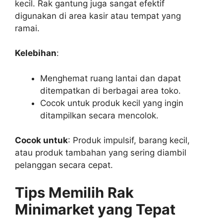
kecil. Rak gantung juga sangat efektif
digunakan di area kasir atau tempat yang
ramai.
Kelebihan
:
Menghemat ruang lantai dan dapat
ditempatkan di berbagai area toko.
Cocok untuk produk kecil yang ingin
ditampilkan secara mencolok.
Cocok untuk
: Produk impulsif, barang kecil,
atau produk tambahan yang sering diambil
pelanggan secara cepat.
Tips Memilih Rak
Minimarket yang Tepat