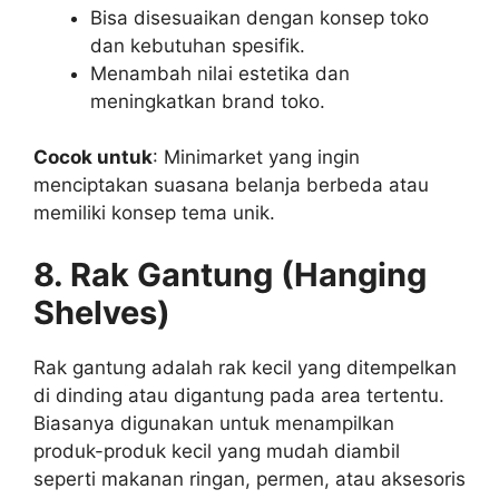
Bisa disesuaikan dengan konsep toko
dan kebutuhan spesifik.
Menambah nilai estetika dan
meningkatkan brand toko.
Cocok untuk
: Minimarket yang ingin
menciptakan suasana belanja berbeda atau
memiliki konsep tema unik.
8. Rak Gantung (Hanging
Shelves)
Rak gantung adalah rak kecil yang ditempelkan
di dinding atau digantung pada area tertentu.
Biasanya digunakan untuk menampilkan
produk-produk kecil yang mudah diambil
seperti makanan ringan, permen, atau aksesoris