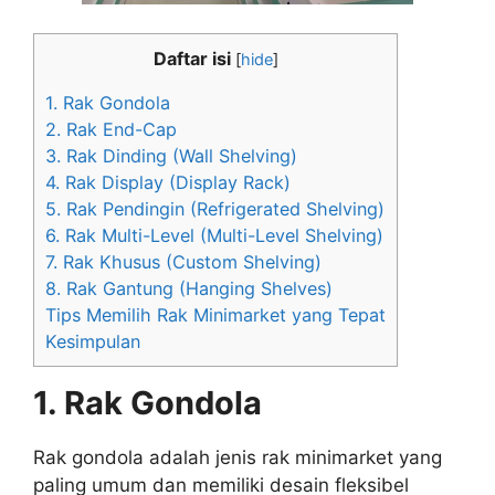
Daftar isi
[
hide
]
1. Rak Gondola
2. Rak End-Cap
3. Rak Dinding (Wall Shelving)
4. Rak Display (Display Rack)
5. Rak Pendingin (Refrigerated Shelving)
6. Rak Multi-Level (Multi-Level Shelving)
7. Rak Khusus (Custom Shelving)
8. Rak Gantung (Hanging Shelves)
Tips Memilih Rak Minimarket yang Tepat
Kesimpulan
1. Rak Gondola
Rak gondola adalah jenis rak minimarket yang
paling umum dan memiliki desain fleksibel