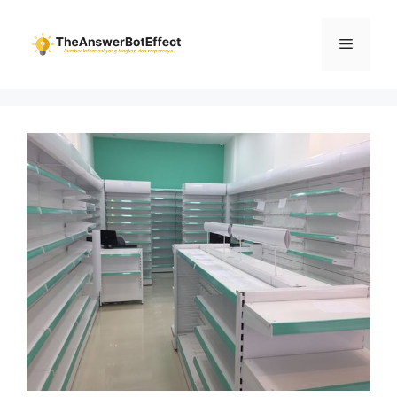
Skip
to
Menu
content