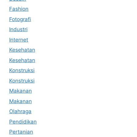
Fashion
Fotografi
Industri
Internet
Kesehatan
Kesehatan
Konstruksi
Konstruksi
Makanan
Makanan
Olahraga
Pendidikan
Pertanian