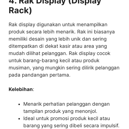
4. Rak Display (Display
Rack)
Rak display digunakan untuk menampilkan
produk secara lebih menarik. Rak ini biasanya
memiliki desain yang lebih unik dan sering
ditempatkan di dekat kasir atau area yang
mudah dilihat pelanggan. Rak display cocok
untuk barang-barang kecil atau produk
musiman, yang mungkin sering dilirik pelanggan
pada pandangan pertama.
Kelebihan
:
Menarik perhatian pelanggan dengan
tampilan produk yang menonjol.
Ideal untuk promosi produk kecil atau
barang yang sering dibeli secara impulsif.