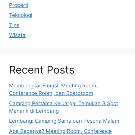
Properti
Teknologi
Tips
Wisata
Recent Posts
Membongkar Fungsi: Meeting Room,
Conference Room, dan Boardroom
Camping Pertama Keluarga: Temukan 3 Spot
Menarik di Lembang
Lembang: Camping Sains dan Pesona Malam
Apa Bedanya? Meeting Room, Conference