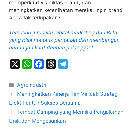
memperkuat visibilitas brand, dan
meningkatkan keterlibatan mereka. Ingin brand
Anda tak terlupakan?
Temukan jurus jitu digital marketing dari Blitar
yang bisa menarik perhatian dan membangun
hubungan kuat dengan pelanggan!
X
W
F
T
T
h
a
hr
el
at
c
e
e
Categories
Agroindustri
s
e
a
gr
Meningkatkan Kinerja Tim Virtual: Strategi
A
b
d
a
Efektif untuk Sukses Bersama
p
o
s
m
Tempat Camping yang Memiliki Pengalaman
p
o
Unik dan Mengesankan
k