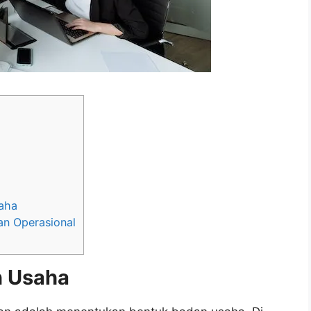
saha
an Operasional
n Usaha