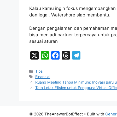
Kalau kamu ingin fokus mengembangkan bi
dan legal, Watershore siap membantu.
Dengan pengalaman dan pemahaman mend
bisa menjadi partner terpercaya untuk p
sesuai aturan
X
W
F
T
T
h
a
hr
el
at
c
e
e
Categories
Tips
Tags
Finansial
s
e
a
gr
Ruang Meeting Tanpa Minimum: Inovasi Baru u
A
b
d
a
Tata Letak Efisien untuk Pengguna Virtual Offi
p
o
s
m
p
o
k
© 2026 TheAnswerBotEffect
• Built with
Gener