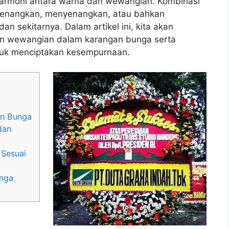
armoni antara warna dan wewangian. Kombinasi
nenangkan, menyenangkan, atau bahkan
an sekitarnya. Dalam artikel ini, kita akan
n wewangian dalam karangan bunga serta
uk menciptakan kesempurnaan.
an Bunga
dan
 Sesuai
unga