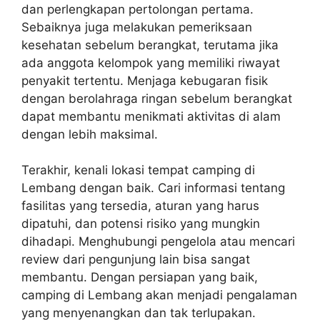
dan perlengkapan pertolongan pertama.
Sebaiknya juga melakukan pemeriksaan
kesehatan sebelum berangkat, terutama jika
ada anggota kelompok yang memiliki riwayat
penyakit tertentu. Menjaga kebugaran fisik
dengan berolahraga ringan sebelum berangkat
dapat membantu menikmati aktivitas di alam
dengan lebih maksimal.
Terakhir, kenali lokasi tempat camping di
Lembang dengan baik. Cari informasi tentang
fasilitas yang tersedia, aturan yang harus
dipatuhi, dan potensi risiko yang mungkin
dihadapi. Menghubungi pengelola atau mencari
review dari pengunjung lain bisa sangat
membantu. Dengan persiapan yang baik,
camping di Lembang akan menjadi pengalaman
yang menyenangkan dan tak terlupakan.