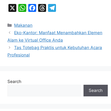
X
W
F
T
T
h
a
hr
el
at
c
e
e
Categories
Makanan
s
e
a
gr
Eko-Kantor: Manfaat Menambahkan Elemen
A
b
d
a
Alam ke Virtual Office Anda
p
o
s
m
Tas Totebag Praktis untuk Kebutuhan Acara
p
o
Profesional
k
Search
Search