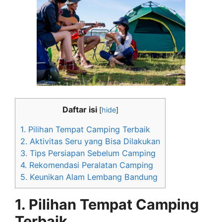
Daftar isi
[
hide
]
1. Pilihan Tempat Camping Terbaik
2. Aktivitas Seru yang Bisa Dilakukan
3. Tips Persiapan Sebelum Camping
4. Rekomendasi Peralatan Camping
5. Keunikan Alam Lembang Bandung
1. Pilihan Tempat Camping
Terbaik