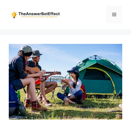
Skip
to
Menu
content