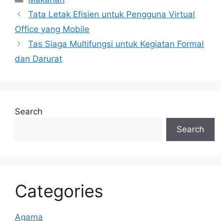
s
e
a
gr
Tata Letak Efisien untuk Pengguna Virtual
A
b
d
a
Office yang Mobile
p
o
s
m
Tas Siaga Multifungsi untuk Kegiatan Formal
p
o
dan Darurat
k
Search
Search
Categories
Agama