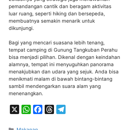
pemandangan cantik dan beragam aktivitas
luar ruang, seperti hiking dan bersepeda,
membuatnya semakin menarik untuk
dikunjungi.
Bagi yang mencari suasana lebih tenang,
tempat camping di Gunung Tangkuban Perahu
bisa menjadi pilihan. Dikenal dengan keindahan
alamnya, tempat ini menyuguhkan panorama
menakjubkan dan udara yang sejuk. Anda bisa
menikmati malam di bawah bintang-bintang
sambil mendengarkan suara alam yang
menenangkan.
X
W
F
T
T
h
a
hr
el
at
c
e
e
Categories
Makanan