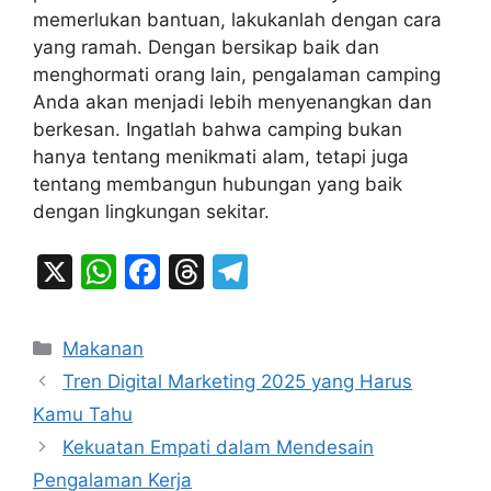
memerlukan bantuan, lakukanlah dengan cara
yang ramah. Dengan bersikap baik dan
menghormati orang lain, pengalaman camping
Anda akan menjadi lebih menyenangkan dan
berkesan. Ingatlah bahwa camping bukan
hanya tentang menikmati alam, tetapi juga
tentang membangun hubungan yang baik
dengan lingkungan sekitar.
X
W
F
T
T
h
a
hr
el
at
c
e
e
Categories
Makanan
s
e
a
gr
Tren Digital Marketing 2025 yang Harus
A
b
d
a
Kamu Tahu
p
o
s
m
Kekuatan Empati dalam Mendesain
p
o
Pengalaman Kerja