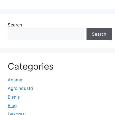
k
Search
Search
Categories
Agama
Agroindustri
Bisnis
Blog
Dekorasi