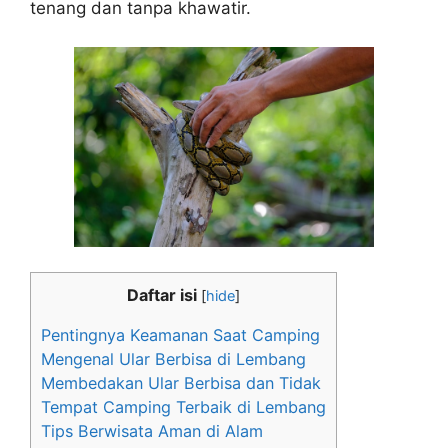
tenang dan tanpa khawatir.
Daftar isi
[
hide
]
Pentingnya Keamanan Saat Camping
Mengenal Ular Berbisa di Lembang
Membedakan Ular Berbisa dan Tidak
Tempat Camping Terbaik di Lembang
Tips Berwisata Aman di Alam