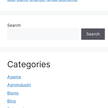
k
Search
Search
Categories
Agama
Agroindustri
Bisnis
Blog