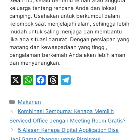
Selain itu, selalu beritahu teman atau anggota
keluarga tentang rencana Anda dan lokasi
camping. Usahakan untuk berkumpul dalam
kelompok saat menjelajahi alam, sehingga lebih
mudah untuk saling menjaga dan membantu
jika ada situasi darurat. Dengan persiapan yang
matang dan kewaspadaan yang tinggi,
pengalaman berkemah Anda akan lebih aman
dan menyenangkan.
X
W
F
T
T
h
a
hr
el
at
c
e
e
Categories
Makanan
s
e
a
gr
Kombinasi Sempurna: Kenapa Memilih
A
b
d
a
Serviced Office dengan Meeting Room Gratis?
p
o
s
m
5 Alasan Kenapa Digital Application Bisa
p
o
Jadi Game Changer untuk Bisnismu!