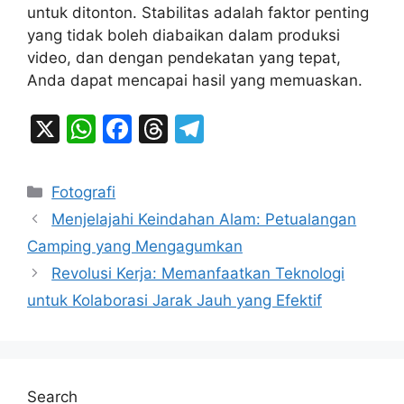
untuk ditonton. Stabilitas adalah faktor penting
yang tidak boleh diabaikan dalam produksi
video, dan dengan pendekatan yang tepat,
Anda dapat mencapai hasil yang memuaskan.
X
W
F
T
T
h
a
hr
el
at
c
e
e
Categories
Fotografi
s
e
a
gr
Menjelajahi Keindahan Alam: Petualangan
A
b
d
a
Camping yang Mengagumkan
p
o
s
m
Revolusi Kerja: Memanfaatkan Teknologi
p
o
untuk Kolaborasi Jarak Jauh yang Efektif
k
Search