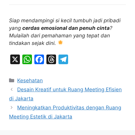
Siap mendampingi si kecil tumbuh jadi pribadi
yang
cerdas emosional dan penuh cinta
?
Mulailah dari pemahaman yang tepat dan
tindakan sejak dini.
X
W
F
T
T
h
a
hr
el
at
c
e
e
Categories
Kesehatan
s
e
a
gr
Desain Kreatif untuk Ruang Meeting Efisien
A
b
d
a
di Jakarta
p
o
s
m
Meningkatkan Produktivitas dengan Ruang
p
o
Meeting Estetik di Jakarta
k